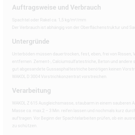
Auftragsweise und Verbrauch
Spachtel oder Rakel ca. 1,5 kg/m²/mm
Der Verbrauch ist abhängig von der Oberflächenstruktur und Sa
Untergründe
Unterböden müssen dauertrocken, fest, eben, frei von Risse
entfernen. Zement-, Calciumsulfatestriche, Beton und andere 
gut abgesandete Gussasphaltestriche benötigen keinen Vorstr
WAKOL D 3004 Vorstrichkonzentrat vorstreichen.
Verarbeitung
WAKOL Z 615 Ausgleichsmasse, staubarm in einem sauberen Anrü
Masse ca. max.2 – 3 Min. reifen lassen und nochmals kurz durc
auftragen. Vor Beginn der Spachtelarbeiten prüfen, ob ein ausr
zu schützen.