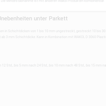
Die Mindestabnahme ist mit anderen Wakol Produkten kombinierbar.
ebenheiten unter Parkett
in Schichtdicken von 1 bis 10 mm ungestreckt, gestreckt 10 bis 3
 ab 3 mm Schichtdicke. Kann in Kombination mit WAKOL D 3060 Plastif
ch 12 Std., bis 5 mm nach 24 Std., bis 10 mm nach 48 Std., bis 15 mm 