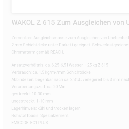
WAKOL Z 615 Zum Ausgleichen von Un
Zementäre Ausgleichsmasse zum Ausgleichen von Unebenheiten 
2 mm Schichtdicke unter Parkett geeignet. Schwerlastgeeignet
Chromatarm gemäß REACH.
Ansatzverhältnis: ca. 6,25-6,5 l Wasser + 25 kg Z 615
Verbrauch: ca. 1,5 kg/m²/mm Schichtdicke
Abbindezeit: begehbar nach ca. 2 Std.; verlegereif bis 3 mm na
Verarbeitungszeit: ca. 20 Min.
gestreckt: 10-30 mm
ungestreckt: 1-10 mm
Lagerhinweis: kühl und trocken lagern
Rohstoffbasis: Spezialzement
EMICODE: EC1 PLUS