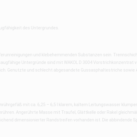
ugfähigkeit des Untergrundes.
n, Verunreinigungen und klebehemmenden Substanzen sein. Trennsch
saugfähige Untergründe sind mit WAKOL D 3004 Vorstrichkonzentrat v
ich. Genutzte und schlecht abgesandete Gussasphaltestriche sowie A
hrgefäß mit ca. 6,25 – 6,5 l klarem, kaltem Leitungswasser klumpen
hrühren. Angerührte Masse mit Traufel, Glättkelle oder Rakel gleichm
eichend dimensionierter Randstreifen vorhanden ist. Die abbindende S