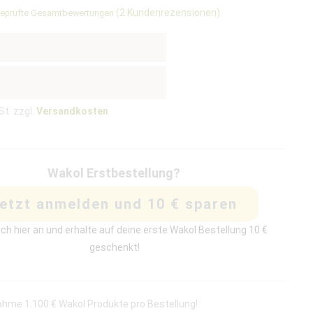
(
2
Kundenrezensionen)
eprüfte Gesamtbewertungen
ungen
St. zzgl.
Versandkosten
Wakol Erstbestellung?
etzt anmelden und 10 € sparen
ch hier an und erhalte auf deine erste Wakol Bestellung 10 €
geschenkt!
hme 1.100 € Wakol Produkte pro Bestellung!