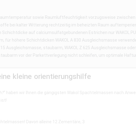
Raumtemperatur sowie Raumluftfeuchtigkeit vorzugsweise zwischen 40
kstoffe bei kalter Witterung rechtzeitig im beheizten Raum auftemper
m Schichtdicke auf calciumsulfatgebundenen Estrichen nur WAKOL PU 
 mm, für höhere Schichtdicken WAKOL A 830 Ausgleichsmasse verwende
 615 Ausgleichsmasse, staubarm, WAKOL Z 625 Ausgleichsmasse od
ubarm vor der Parkettverlegung nicht schleifen, um optimale Haftun
e kleine orientierungshilfe
h?
“ haben wir Ihnen die gängigsten Wakol Spachtelmassen nach Anwend
ist!
achtelmassen! Davon alleine 12 Zementäre, 3