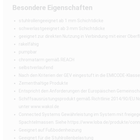
Besondere Eigenschaften
stuhlrollengeeignet ab 1 mm Schichtdicke
schwerlastgeeignet ab 3 mm Schichtdicke
geeignet zur direkten Nutzung in Verbindung mit einer Obe
rakelfähig
pumpbar
chromatarm gemäß REACH
selbstverlaufend
Nach den Kriterien der GEV eingestuft in die EMICODE-Klas
Zementhaltige Produkte
Entspricht den Anforderungen der Europäischen Gemeinsch
Schiffsausrüstungsprodukt gemäß Richtlinie 2014/90/EU Not
unter www.wakol.de
Connected Systems Gewährleistung im System mit freigege
Spachtelmassen. Siehe https://www.loba.de/produkte/con
Geeignet auf Fußbodenheizung
Geeignet für die Stuhlrollenbelastung