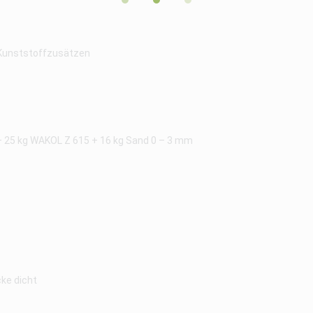
 Kunststoffzusätzen
 + 25 kg WAKOL Z 615 + 16 kg Sand 0 – 3 mm
cke dicht