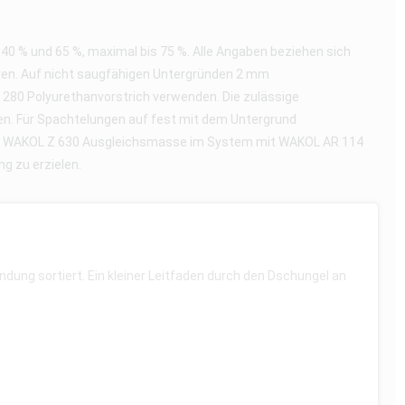
 % und 65 %, maximal bis 75 %. Alle Angaben beziehen sich
ieren. Auf nicht saugfähigen Untergründen 2 mm
280 Polyurethanvorstrich verwenden. Die zulässige
n. Für Spachtelungen auf fest mit dem Untergrund
er WAKOL Z 630 Ausgleichsmasse im System mit WAKOL AR 114
g zu erzielen.
ung sortiert. Ein kleiner Leitfaden durch den Dschungel an