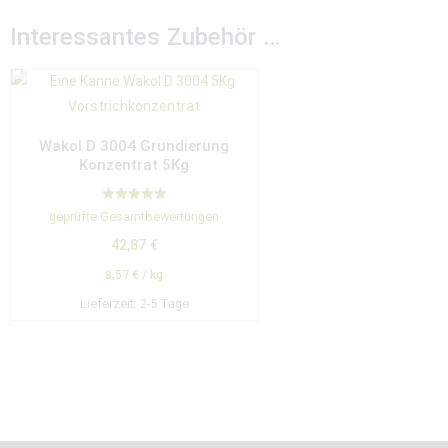
Interessantes Zubehör …
Wakol D 3004 Grundierung
Konzentrat 5Kg
Bewertet mit
geprüfte Gesamtbewertungen
5.00
von 5
42,87
€
8,57
€
/
kg
Lieferzeit:
2-5 Tage