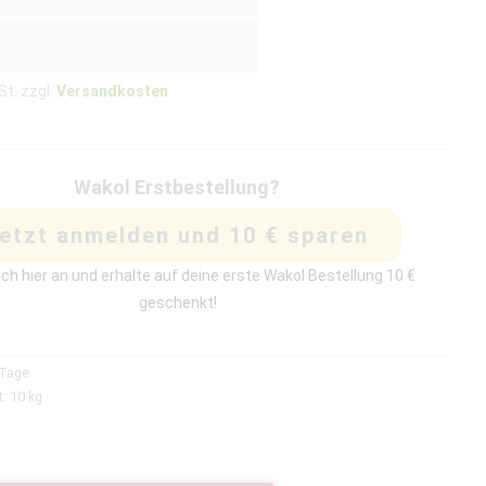
St. zzgl.
Versandkosten
Wakol Erstbestellung?
etzt anmelden und 10 € sparen
ch hier an und erhalte auf deine erste Wakol Bestellung 10 €
geschenkt!
 Tage
t: 10
kg