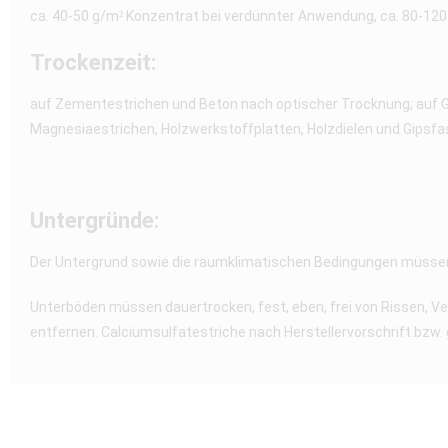
ca. 40-50 g/m² Konzentrat bei verdünnter Anwendung, ca. 80-12
Trockenzeit:
auf Zementestrichen und Beton nach optischer Trocknung; auf G
Magnesiaestrichen, Holzwerkstoffplatten, Holzdielen und Gipsfa
Untergründe:
Der Untergrund sowie die raumklimatischen Bedingungen müssen
Unterböden müssen dauertrocken, fest, eben, frei von Rissen
entfernen. Calciumsulfatestriche nach Herstellervorschrift bz