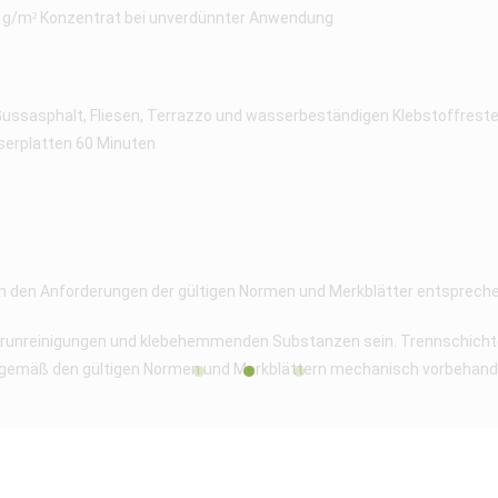
0 g/m² Konzentrat bei unverdünnter Anwendung
ussasphalt, Fliesen, Terrazzo und wasserbeständigen Klebstoffreste
serplatten 60 Minuten
 den Anforderungen der gültigen Normen und Merkblätter entspreche
, Verunreinigungen und klebehemmenden Substanzen sein. Trennschic
w. gemäß den gültigen Normen und Merkblättern mechanisch vorbehand