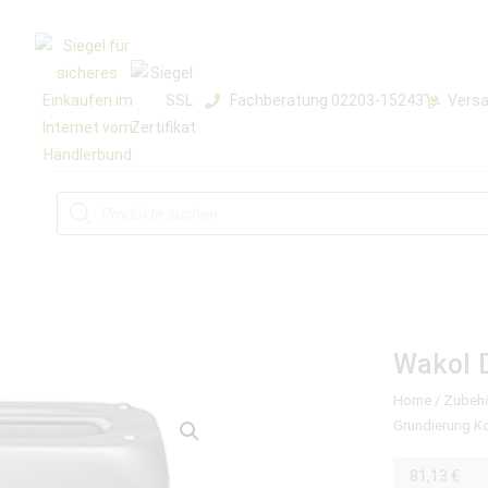
Fachberatung 02203-15243
Versa
Wakol 
Home
/
Zubeh
Grundierung K
81,13
€