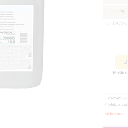
8,11
€
/
kg
Inkl. 19% Mw
J
Melde di
Lieferzeit:
2-5
Produkt enthäl
Nicht vorrätig