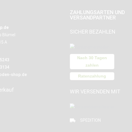
ZAHLUNGSARTEN UND
VERSANDPARTNER
p.de
SICHER BEZAHLEN
us Blümel
15 A
Nach 30 Tagen
15243
zahlen
13134
oden-shop.de
Ratenzahlung
erkauf
WIR VERSENDEN MIT
SPEDITION