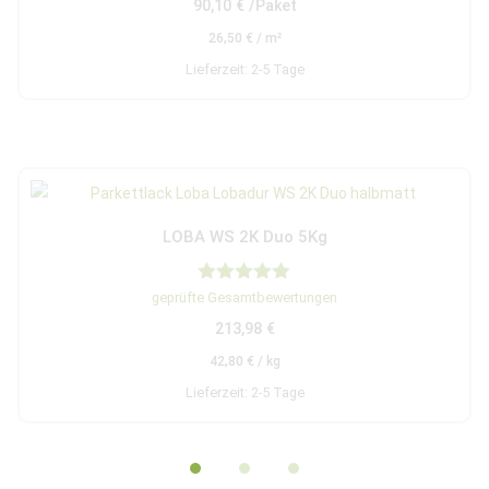
90,10
€
/Paket
von 5
26,50
€
/
m²
Lieferzeit:
2-5 Tage
LOBA WS 2K Duo 5Kg
Bewertet mit
geprüfte Gesamtbewertungen
5.00
213,98
€
von 5
42,80
€
/
kg
Lieferzeit:
2-5 Tage