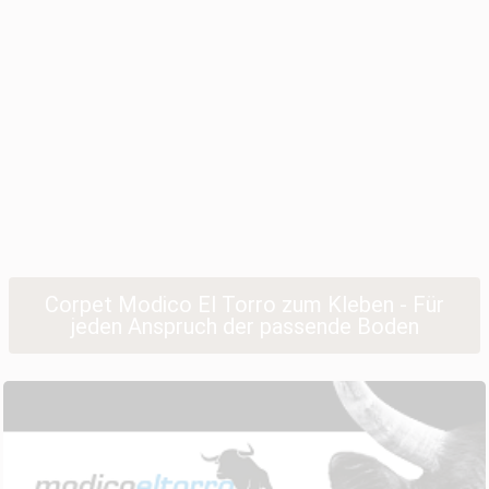
Corpet Modico El Torro zum Kleben - Für
jeden Anspruch der passende Boden