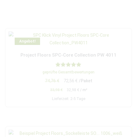
Angebot!
Project Floors SPC-Core Collection PW 4011
Bewertet mit
geprüfte Gesamtbewertungen
5.00
74,76
€
72,56
€
/Paket
von 5
33,98
€
32,98
€
/
m²
Lieferzeit:
2-5 Tage