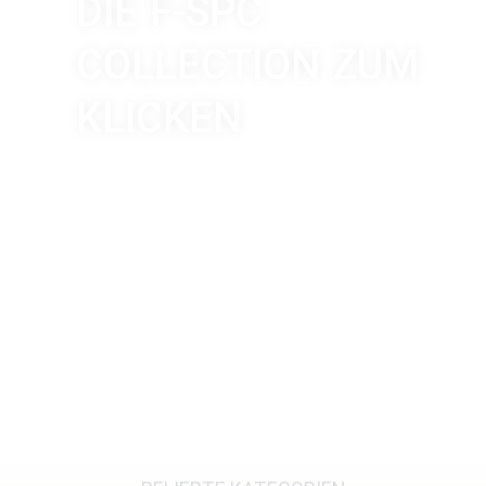
DIE F-SPC
COLLECTION ZUM
KLICKEN
Der neue Vinylboden von Project Floors zum
Angebotspreis nur 37,09 €/qm
Angebot hier entdecken