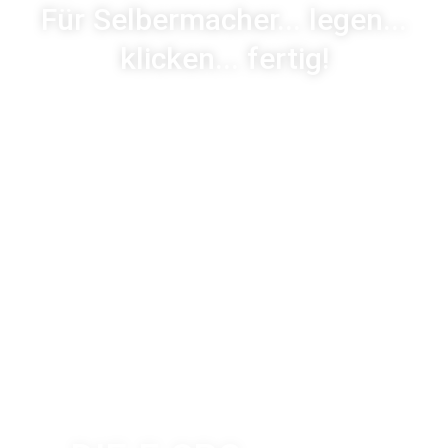
Für Selbermacher... legen...
klicken... fertig!
Project Floors SPC-Core Collection PW 4011 ....nur
32,98€/qm
zugreifen und sparen
NICE PRICE !