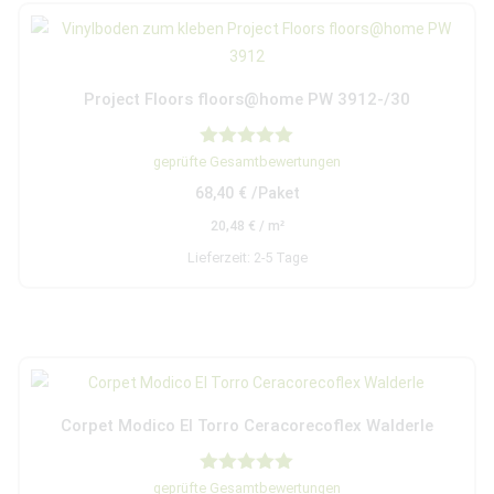
Project Floors floors@home PW 3912-/30
Bewertet mit
geprüfte Gesamtbewertungen
5.00
68,40
€
/Paket
von 5
20,48
€
/
m²
Lieferzeit:
2-5 Tage
Corpet Modico El Torro Ceracorecoflex Walderle
Bewertet mit
geprüfte Gesamtbewertungen