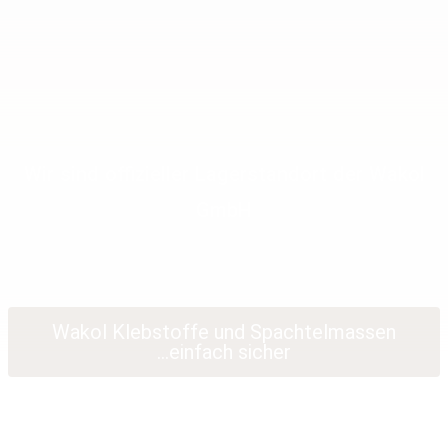
Wir sind offizieller Lagerstandort der Wakol
GmbH
Wakol Klebstoffe und Spachtelmassen
...einfach sicher