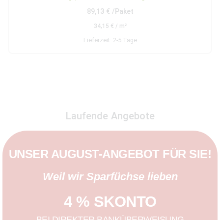
5.00
89,13
€
/Paket
von 5
34,15
€
/
m²
Lieferzeit:
2-5 Tage
Laufende Angebote
UNSER AUGUST-ANGEBOT FÜR SIE!
Weil wir Sparfüchse lieben
4 % SKONTO
BEI DIREKTER BANKÜBERWEISUNG