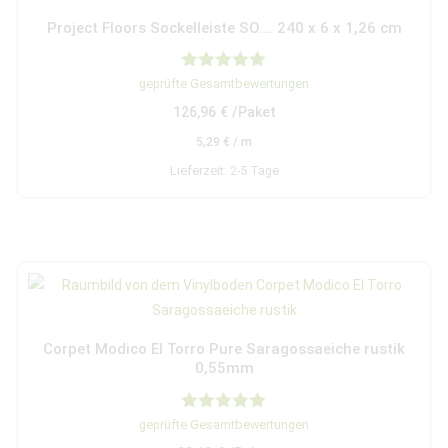
Project Floors Sockelleiste SO…. 240 x 6 x 1,26 cm
Bewertet mit
geprüfte Gesamtbewertungen
5.00
126,96
€
/Paket
von 5
5,29
€
/
m
Lieferzeit:
2-5 Tage
Corpet Modico El Torro Pure Saragossaeiche rustik
0,55mm
Bewertet mit
geprüfte Gesamtbewertungen
5.00