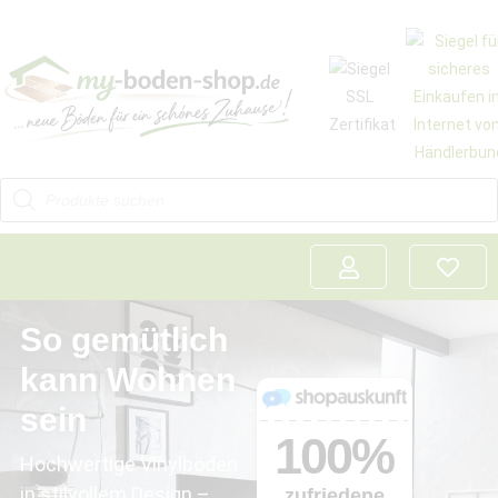
So gemütlich
kann Wohnen
sein
Hochwertige Vinylböden
in stilvollem Design –