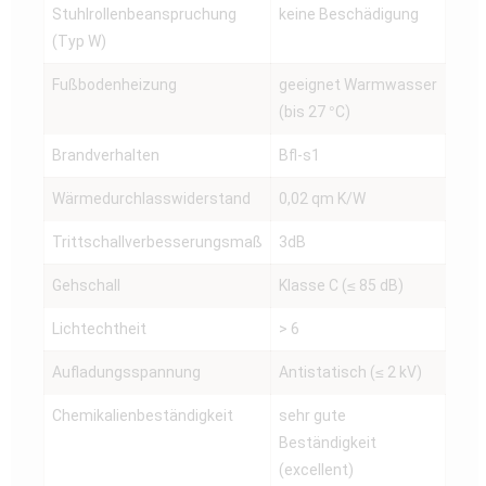
Stuhlrollenbeanspruchung
keine Beschädigung
(Typ W)
Fußbodenheizung
geeignet Warmwasser
(bis 27 °C)
Brandverhalten
Bfl-s1
Wärmedurchlasswiderstand
0,02 qm K/W
Trittschallverbesserungsmaß
3dB
Gehschall
Klasse C (≤ 85 dB)
Lichtechtheit
> 6
Aufladungsspannung
Antistatisch (≤ 2 kV)
Chemikalienbeständigkeit
sehr gute
Beständigkeit
(excellent)