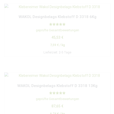
WAKOL Designbelags Klebstoff D 3318 6Kg
Bewertet mit
geprüfte Gesamtbewertungen
5.00
von 5
45,53
€
7,59
€
/
kg
Lieferzeit:
2-5 Tage
WAKOL Designbelags Klebstoff D 3318 13Kg
Bewertet mit
geprüfte Gesamtbewertungen
5.00
von 5
87,65
€
6,74
€
/
kg