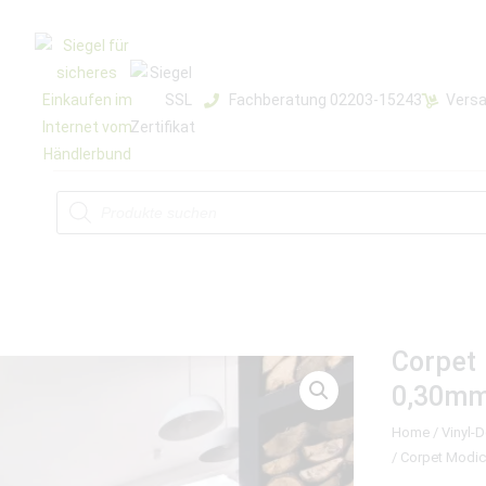
Fachberatung 02203-15243
Versa
Corpet 
0,30m
Home
/
Vinyl-
/ Corpet Modic