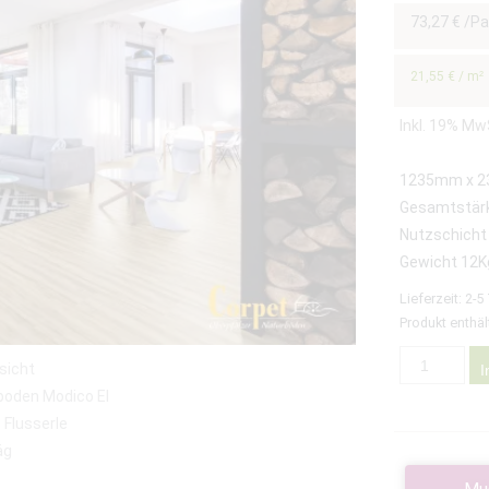
73,27
€
/Pa
21,55
€
/
m²
Inkl. 19% Mw
1235mm x 
Gesamtstär
Nutzschicht
Gewicht 12K
Lieferzeit:
2-5
Produkt enthäl
I