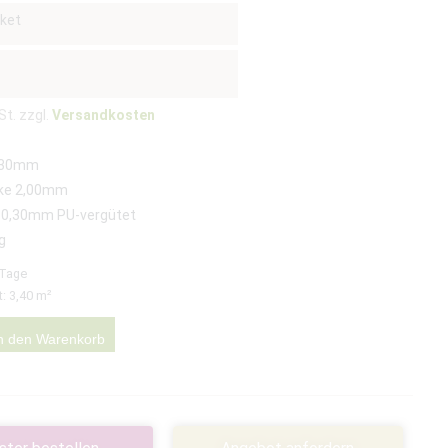
ket
St. zzgl.
Versandkosten
230mm
ke 2,00mm
 0,30mm PU-vergütet
g
 Tage
t: 3,40
m²
n den Warenkorb