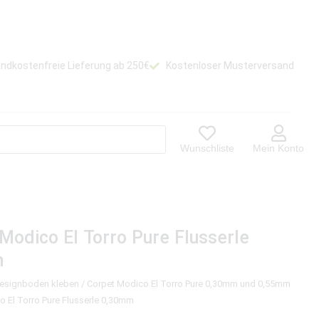
ndkostenfreie Lieferung ab 250€
Kostenloser Musterversand
Wunschliste
Mein Konto
Modico El Torro Pure Flusserle
m
Designboden kleben
/
Corpet Modico El Torro Pure 0,30mm und 0,55mm
o El Torro Pure Flusserle 0,30mm