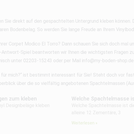
den Sie direkt auf den gespachtelten Untergrund kleben können. 
aren Bodenbelag. So werden Sie lange Freude an Ihrem Vinylbod
hrer Corpet Modico El Torro? Dann schauen Sie sich doch mal un
-Antwort-Spiel beantworten wir Ihnen die wichtigsten Fragen zu
onisch unter 02203-15243 oder per Mail info@my-boden-shop.de b
 für mich?“ ist bestimmt interessant für Sie! Steht doch vor fas
 Überblick über die so vielfältig angebotenen Spachtelmassen 
ägen zum kleben
Welche Spachtelmasse ist
inyl Designbeläge kleben
Welche Spachtelmasse ist die
alleine 12 Zementäre, 3
Weiterlesen »