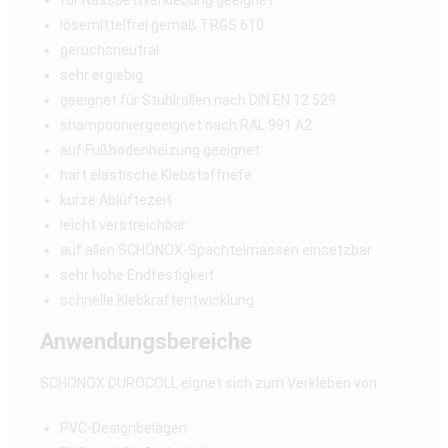
für Nassbettverklebung geeignet
lösemittelfrei gemäß TRGS 610
geruchsneutral
sehr ergiebig
geeignet für Stuhlrollen nach DIN EN 12 529
shampooniergeeignet nach RAL 991 A2
auf Fußbodenheizung geeignet
hart elastische Klebstoffriefe
kurze Ablüftezeit
leicht verstreichbar
auf allen SCHÖNOX-Spachtelmassen einsetzbar
sehr hohe Endfestigkeit
schnelle Klebkraftentwicklung
Anwendungsbereiche
SCHÖNOX DUROCOLL eignet sich zum Verkleben von:
PVC-Designbelägen