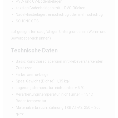
PVC- und CV-Bodenbelägen
textilen Bodenbelägen mit – PVC-Rücken
Nadelvliesbelägen, einschichtig oder mehrschichtig
SCHÖNOX TS
auf geeigneten saugfähigen Untergründen im Wohn- und
Gewerbebereich (innen).
Technische Daten
Basis: Kunstharzdispersion mit klebeverstärkenden
Zusätzen
Farbe: creme-beige
Spez. Gewicht (Dichte): 1,35 kg/l
Lagerungstemperatur: nicht unter + 5 °C
Verarbeitungstemperatur: nicht unter + 15 °C
Bodentemperatur
Materialverbrauch: Zahnung TKB A1-A2: 250 – 300
g/m²