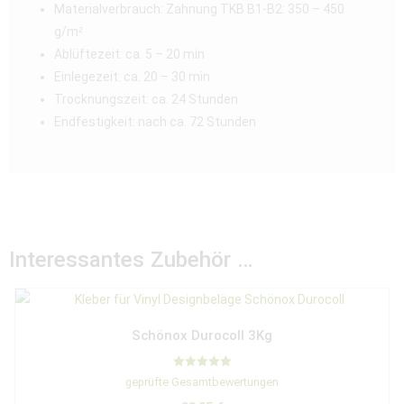
Materialverbrauch: Zahnung TKB B1-B2: 350 – 450
g/m²
Ablüftezeit: ca. 5 – 20 min
Einlegezeit: ca. 20 – 30 min
Trocknungszeit: ca. 24 Stunden
Endfestigkeit: nach ca. 72 Stunden
Interessantes Zubehör …
Schönox Durocoll 3Kg
Bewertet mit
geprüfte Gesamtbewertungen
5.00
von 5