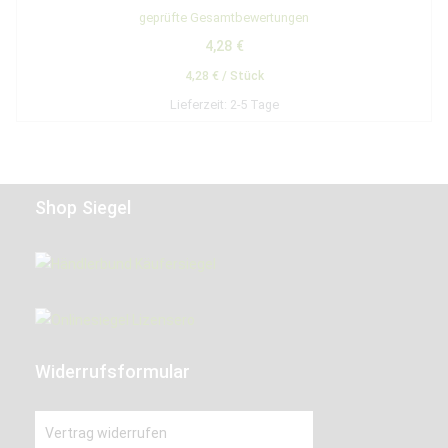
Bewertet mit
geprüfte Gesamtbewertungen
5.00
von 5
4,28
€
4,28
€
/
Stück
Lieferzeit:
2-5 Tage
Shop Siegel
Widerrufsformular
Vertrag widerrufen