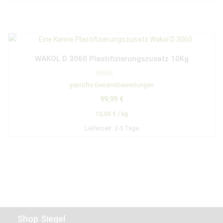
WAKOL D 3060 Plastifizierungszusatz 10Kg
Bewertet mit
geprüfte Gesamtbewertungen
4.75
von 5
99,99
€
10,00
€
/
kg
Lieferzeit:
2-5 Tage
Shop Siegel