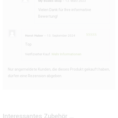
My-Boden-shop
–
13. März 2023
Vielen Dank für Ihre informative
Bewertung!
Horst Huber
–
13. September 2024
Bewertet mit
5
von 5
Top
Verifizierter Kauf.
Mehr Informationen
Nur angemeldete Kunden, die dieses Produkt gekauft haben,
dürfen eine Rezension abgeben.
Interessantes Zubehör …