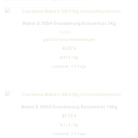
Wakol D 3004 Grundierung Konzentrat 5Kg
Bewertet mit
geprüfte Gesamtbewertungen
5.00
von 5
42,87
€
8,57
€
/
kg
Lieferzeit:
2-5 Tage
Wakol D 3004 Grundierung Konzentrat 10Kg
81,13
€
8,11
€
/
kg
Lieferzeit:
2-5 Tage