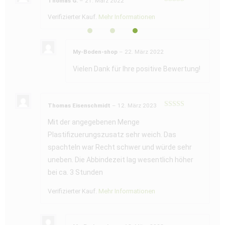
Thomas G.
–
21. März 2022
Bewertet mit
5
von 5
Verifizierter Kauf.
Mehr Informationen
My-Boden-shop
–
22. März 2022
Vielen Dank für Ihre positive Bewertung!
Thomas Eisenschmidt
–
12. März 2023
Bewertet
mit
4
von
Mit der angegebenen Menge
5
Plastifizuerungszusatz sehr weich. Das
spachteln war Recht schwer und würde sehr
uneben. Die Abbindezeit lag wesentlich höher
bei ca. 3 Stunden
Verifizierter Kauf.
Mehr Informationen