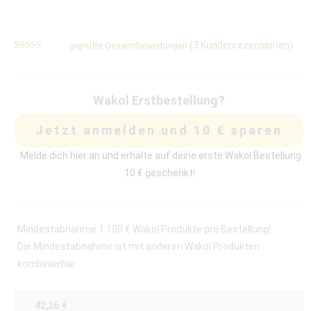
(
3
Kundenrezensionen)
geprüfte Gesamtbewertungen
Bewertet
3
mit
4.67
von 5,
basierend
auf
Wakol Erstbestellung?
Kundenbewertungen
Jetzt anmelden und 10 € sparen
Melde dich hier an und erhalte auf deine erste Wakol Bestellung
10 € geschenkt!
Mindestabnahme 1.100 € Wakol Produkte pro Bestellung!
Die Mindestabnahme ist mit anderen Wakol Produkten
kombinierbar
42,26
€