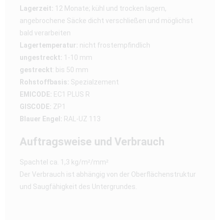
Lagerzeit:
12 Monate; kühl und trocken lagern,
angebrochene Säcke dicht verschließen und möglichst
bald verarbeiten
Lagertemperatur:
nicht frostempfindlich
ungestreckt:
1-10 mm
gestreckt
: bis 50 mm
Rohstoffbasis:
Spezialzement
EMICODE:
EC1 PLUS R
GISCODE:
ZP1
Blauer Engel:
RAL-UZ 113
Auftragsweise und Verbrauch
Spachtel ca. 1,3 kg/m²/mm²
Der Verbrauch ist abhängig von der Oberflächenstruktur
und Saugfähigkeit des Untergrundes.