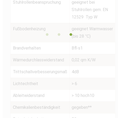
Stuhlrollenbeanspruchung
geeignet bei
Stuhlrollen gem. EN
12529 Typ W
Fußbodenheizung
geeignet Warmwasser
(bis 28 °C)
Brandverhalten
Bfl-s1
Wärmedurchlasswiderstand
0,02 qm K/W
Trittschallverbesserungsmaß
4dB
Lichtechtheit
> 6
Ableitwiderstand
> 10 hoch10
Chemikalienbeständigkeit
gegeben**