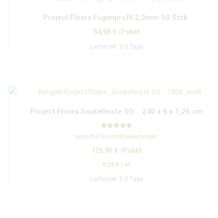
Project Floors Fugenprofil 2,3mm 50 Stck.
54,98
€
/Paket
Lieferzeit:
2-5 Tage
Project Floors Sockelleiste SO…. 240 x 6 x 1,26 cm
Bewertet mit
geprüfte Gesamtbewertungen
5.00
von 5
126,96
€
/Paket
5,29
€
/
m
Lieferzeit:
2-5 Tage