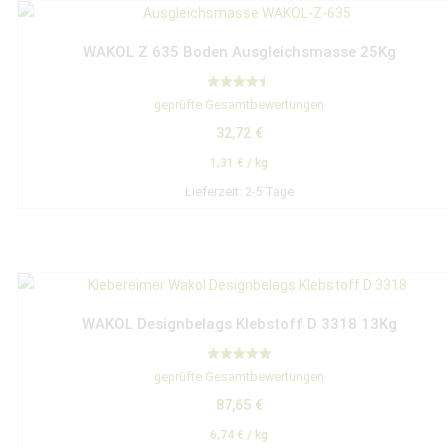
WAKOL Z 635 Boden Ausgleichsmasse 25Kg
Bewertet
geprüfte Gesamtbewertungen
mit
4.50
32,72
€
von 5
1,31
€
/
kg
Lieferzeit:
2-5 Tage
WAKOL Designbelags Klebstoff D 3318 13Kg
Bewertet mit
geprüfte Gesamtbewertungen
5.00
von 5
87,65
€
6,74
€
/
kg