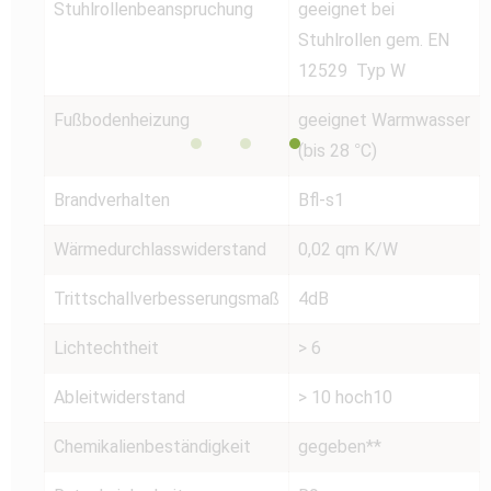
Stuhlrollenbeanspruchung
geeignet bei
Stuhlrollen gem. EN
12529 Typ W
Fußbodenheizung
geeignet Warmwasser
(bis 28 °C)
Brandverhalten
Bfl-s1
Wärmedurchlasswiderstand
0,02 qm K/W
Trittschallverbesserungsmaß
4dB
Lichtechtheit
> 6
Ableitwiderstand
> 10 hoch10
Chemikalienbeständigkeit
gegeben**