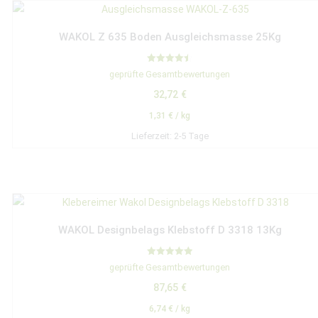
WAKOL Z 635 Boden Ausgleichsmasse 25Kg
Bewertet
geprüfte Gesamtbewertungen
mit
4.50
32,72
€
von 5
1,31
€
/
kg
Lieferzeit:
2-5 Tage
WAKOL Designbelags Klebstoff D 3318 13Kg
Bewertet mit
geprüfte Gesamtbewertungen
5.00
von 5
87,65
€
6,74
€
/
kg