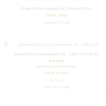
Project Floors Fugenprofil 2,3mm 50 Stck.
54,98
€
/Paket
Lieferzeit:
2-5 Tage
Project Floors Sockelleiste SO…. 240 x 6 x 1,26 cm
Bewertet mit
geprüfte Gesamtbewertungen
5.00
von 5
126,96
€
/Paket
5,29
€
/
m
Lieferzeit:
2-5 Tage