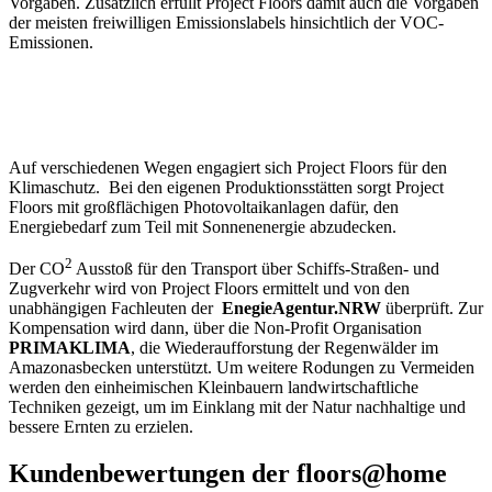
Vorgaben. Zusätzlich erfüllt Project Floors damit auch die Vorgaben
der meisten freiwilligen Emissionslabels hinsichtlich der VOC-
Emissionen.
Auf verschiedenen Wegen engagiert sich Project Floors für den
Klimaschutz. Bei den eigenen Produktionsstätten sorgt Project
Floors mit großflächigen Photovoltaikanlagen dafür, den
Energiebedarf zum Teil mit Sonnenenergie abzudecken.
2
Der CO
Ausstoß für den Transport über Schiffs-Straßen- und
Zugverkehr wird von Project Floors ermittelt und von den
unabhängigen Fachleuten der
EnegieAgentur.NRW
überprüft. Zur
Kompensation wird dann, über die Non-Profit Organisation
PRIMAKLIMA
, die Wiederaufforstung der Regenwälder im
Amazonasbecken unterstützt. Um weitere Rodungen zu Vermeiden
werden den einheimischen Kleinbauern landwirtschaftliche
Techniken gezeigt, um im Einklang mit der Natur nachhaltige und
bessere Ernten zu erzielen.
Kundenbewertungen der floors@home