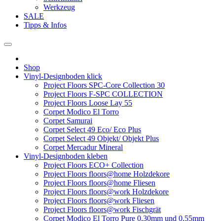
Werkzeug
SALE
Tipps & Infos
Shop
Vinyl-Designboden klick
Project Floors SPC-Core Collection 30
Project Floors F-SPC COLLECTION
Project Floors Loose Lay 55
Corpet Modico El Torro
Corpet Samurai
Corpet Select 49 Eco/ Eco Plus
Corpet Select 49 Objekt/ Objekt Plus
Corpet Mercadur Mineral
Vinyl-Designboden kleben
Project Floors ECO+ Collection
Project Floors floors@home Holzdekore
Project Floors floors@home Fliesen
Project Floors floors@work Holzdekore
Project Floors floors@work Fliesen
Project Floors floors@work Fischgrät
Corpet Modico El Torro Pure 0,30mm und 0,55mm