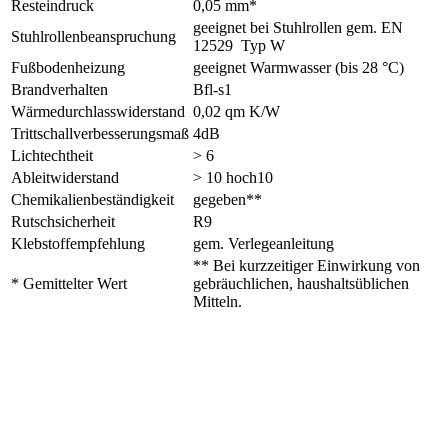
Resteindruck
0,05 mm*
geeignet bei Stuhlrollen gem. EN
Stuhlrollenbeanspruchung
12529 Typ W
Fußbodenheizung
geeignet Warmwasser (bis 28 °C)
Brandverhalten
Bfl-s1
Wärmedurchlasswiderstand
0,02 qm K/W
Trittschallverbesserungsmaß
4dB
Lichtechtheit
> 6
Ableitwiderstand
> 10 hoch10
Chemikalienbeständigkeit
gegeben**
Rutschsicherheit
R9
Klebstoffempfehlung
gem. Verlegeanleitung
** Bei kurzzeitiger Einwirkung von
* Gemittelter Wert
gebräuchlichen, haushaltsüblichen
Mitteln.