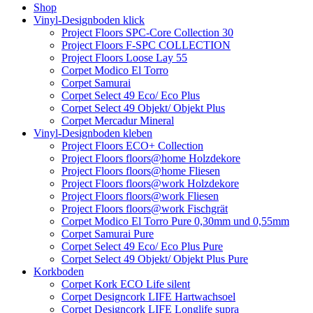
Shop
Vinyl-Designboden klick
Project Floors SPC-Core Collection 30
Project Floors F-SPC COLLECTION
Project Floors Loose Lay 55
Corpet Modico El Torro
Corpet Samurai
Corpet Select 49 Eco/ Eco Plus
Corpet Select 49 Objekt/ Objekt Plus
Corpet Mercadur Mineral
Vinyl-Designboden kleben
Project Floors ECO+ Collection
Project Floors floors@home Holzdekore
Project Floors floors@home Fliesen
Project Floors floors@work Holzdekore
Project Floors floors@work Fliesen
Project Floors floors@work Fischgrät
Corpet Modico El Torro Pure 0,30mm und 0,55mm
Corpet Samurai Pure
Corpet Select 49 Eco/ Eco Plus Pure
Corpet Select 49 Objekt/ Objekt Plus Pure
Korkboden
Corpet Kork ECO Life silent
Corpet Designcork LIFE Hartwachsoel
Corpet Designcork LIFE Longlife supra