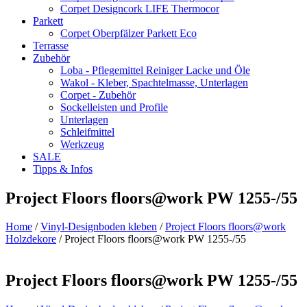
Corpet Designcork LIFE Thermocor
Parkett
Corpet Oberpfälzer Parkett Eco
Terrasse
Zubehör
Loba - Pflegemittel Reiniger Lacke und Öle
Wakol - Kleber, Spachtelmasse, Unterlagen
Corpet - Zubehör
Sockelleisten und Profile
Unterlagen
Schleifmittel
Werkzeug
SALE
Tipps & Infos
Project Floors floors@work PW 1255-/55
Home
/
Vinyl-Designboden kleben
/
Project Floors floors@work
Holzdekore
/ Project Floors floors@work PW 1255-/55
Project Floors floors@work PW 1255-/55