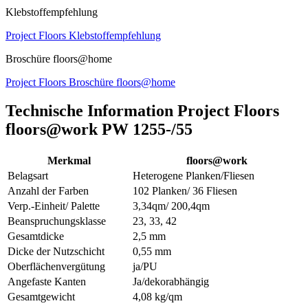
Klebstoffempfehlung
Project Floors Klebstoffempfehlung
Broschüre floors@home
Project Floors Broschüre floors@home
Technische Information Project Floors
floors@work PW 1255-/55
Merkmal
floors@work
Belagsart
Heterogene Planken/Fliesen
Anzahl der Farben
102 Planken/ 36 Fliesen
Verp.-Einheit/ Palette
3,34qm/ 200,4qm
Beanspruchungsklasse
23, 33, 42
Gesamtdicke
2,5 mm
Dicke der Nutzschicht
0,55 mm
Oberflächenvergütung
ja/PU
Angefaste Kanten
Ja/dekorabhängig
Gesamtgewicht
4,08 kg/qm