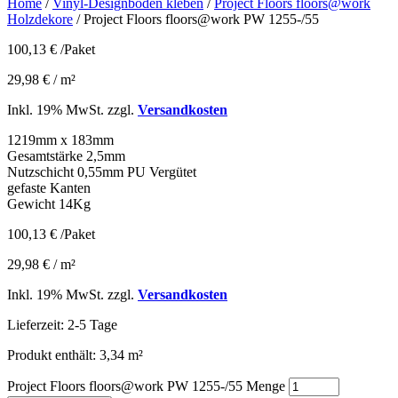
Home
/
Vinyl-Designboden kleben
/
Project Floors floors@work
Holzdekore
/ Project Floors floors@work PW 1255-/55
100,13
€
/Paket
29,98
€
/
m²
Inkl. 19% MwSt. zzgl.
Versandkosten
1219mm x 183mm
Gesamtstärke 2,5mm
Nutzschicht 0,55mm PU Vergütet
gefaste Kanten
Gewicht 14Kg
100,13
€
/Paket
29,98
€
/
m²
Inkl. 19% MwSt. zzgl.
Versandkosten
Lieferzeit:
2-5 Tage
Produkt enthält: 3,34
m²
Project Floors floors@work PW 1255-/55 Menge