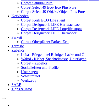
Corpet Samurai Pure
Corpet Select 49 Eco/ Eco Plus Pure
Corpet Select 49 Objekt/ Objekt Plus Pure
Korkboden
Corpet Kork ECO Life silent
Corpet Designcork LIFE Hartwachsoel
Corpet Designcork LIFE Longlife supra
Corpet Designcork LIFE Thermocor
Parkett
Corpet Oberpfälzer Parkett Eco
Terrasse
Zubehör
Loba - Pflegemittel Reiniger Lacke und Öle
Wakol - Kleber, Spachtelmasse, Unterlagen
Corpet - Zubehör
Sockelleisten und Profile
Unterlagen
Schleifmittel
Werkzeug
SALE
Tipps & Infos