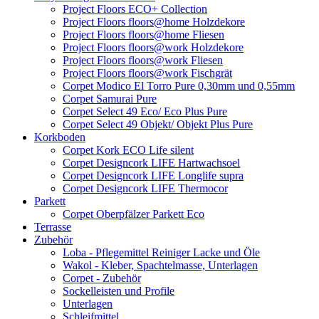
Project Floors ECO+ Collection
Project Floors floors@home Holzdekore
Project Floors floors@home Fliesen
Project Floors floors@work Holzdekore
Project Floors floors@work Fliesen
Project Floors floors@work Fischgrät
Corpet Modico El Torro Pure 0,30mm und 0,55mm
Corpet Samurai Pure
Corpet Select 49 Eco/ Eco Plus Pure
Corpet Select 49 Objekt/ Objekt Plus Pure
Korkboden
Corpet Kork ECO Life silent
Corpet Designcork LIFE Hartwachsoel
Corpet Designcork LIFE Longlife supra
Corpet Designcork LIFE Thermocor
Parkett
Corpet Oberpfälzer Parkett Eco
Terrasse
Zubehör
Loba - Pflegemittel Reiniger Lacke und Öle
Wakol - Kleber, Spachtelmasse, Unterlagen
Corpet - Zubehör
Sockelleisten und Profile
Unterlagen
Schleifmittel