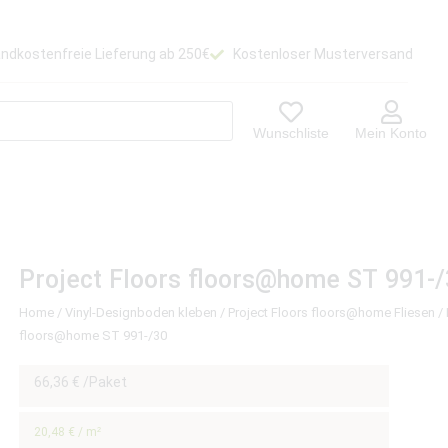
ndkostenfreie Lieferung ab 250€
Kostenloser Musterversand
Wunschliste
Mein Konto
Project Floors floors@home ST 991-
Home
/
Vinyl-Designboden kleben
/
Project Floors floors@home Fliesen
/ 
floors@home ST 991-/30
66,36
€
/Paket
20,48
€
/
m²