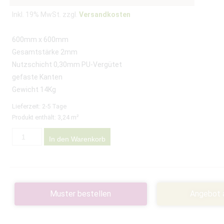
Inkl. 19% MwSt. zzgl.
Versandkosten
600mm x 600mm
Gesamtstärke 2mm
Nutzschicht 0,30mm PU-Vergütet
gefaste Kanten
Gewicht 14Kg
Lieferzeit:
2-5 Tage
Produkt enthält: 3,24
m²
In den Warenkorb
Muster bestellen
Angebot 