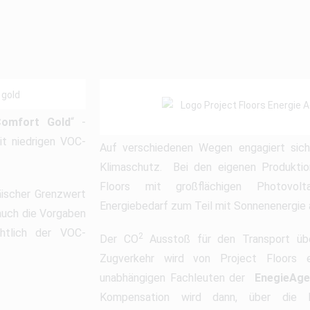
Comfort Gold
“ -
it niedrigen VOC-
Auf verschiedenen Wegen engagiert sich
Klimaschutz. Bei den eigenen Produktio
Floors mit großflächigen Photovolt
päischer Grenzwert
Energiebedarf zum Teil mit Sonnenenergie
 auch die Vorgaben
ichtlich der VOC-
2
Der CO
Ausstoß für den Transport übe
Zugverkehr wird von Project Floors 
unabhängigen Fachleuten der
EnegieAge
Kompensation wird dann, über die No