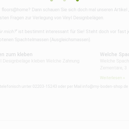
r floors@home? Dann schauen Sie sich doch mal unseren Artikel 
sten Fragen zur Verlegung von Vinyl Designbelägen.
ür mich?
“ ist bestimmt interessant für Sie! Steht doch vor fast
gebotenen Spachtelmassen (Ausgleichsmassen).
en zum kleben
Welche Spac
nyl Designbeläge kleben Welche Zahnung
Welche Spacht
Zementäre, 3
Weiterlesen »
 telefonisch unter 02203-15243 oder per Mail info@my-boden-shop.de f