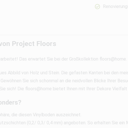
Renovierungs
on Project Floors
arbeitet! Das erwartet Sie bei der Großkollektion floors@home.
treues Abbild von Holz und Stein. Die gefasten Kanten bei den 
Gewöhnen Sie sich schonmal an die neidvollen Blicke Ihrer Besu
e sich! Die floors@home bietet Ihnen mit Ihrer Dekore Vielfalt 
onders?
phäre, die diesen Vinylboden auszeichnet.
zschichten (0,2/ 0,3/ 0,4 mm) angeboten. So erhalten Sie ein M