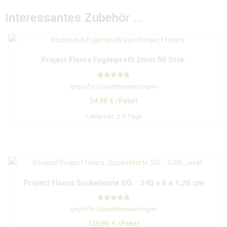
Interessantes Zubehör …
Project Floors Fugenprofil 2mm 50 Stck.
Bewertet mit
geprüfte Gesamtbewertungen
5.00
von 5
54,98
€
/Paket
Lieferzeit:
2-5 Tage
Project Floors Sockelleiste SO…. 240 x 6 x 1,26 cm
Bewertet mit
geprüfte Gesamtbewertungen
5.00
von 5
126,96
€
/Paket