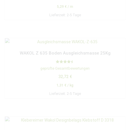
5,29
€
/
m
Lieferzeit:
2-5 Tage
WAKOL Z 635 Boden Ausgleichsmasse 25Kg
Bewertet
geprüfte Gesamtbewertungen
mit
4.50
32,72
€
von 5
1,31
€
/
kg
Lieferzeit:
2-5 Tage