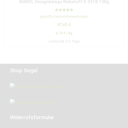
WAKOL Designbelags Klebstoff D 3318 13Kg
Bewertet mit
geprüfte Gesamtbewertungen
5.00
von 5
87,65
€
6,74
€
/
kg
Lieferzeit:
2-5 Tage
Shop Siegel
Widerrufsformular