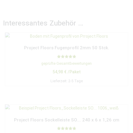
Interessantes Zubehör …
Project Floors Fugenprofil 2mm 50 Stck.
Bewertet mit
geprüfte Gesamtbewertungen
5.00
von 5
54,98
€
/Paket
Lieferzeit:
2-5 Tage
Project Floors Sockelleiste SO…. 240 x 6 x 1,26 cm