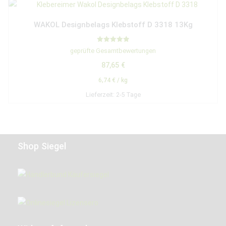
WAKOL Designbelags Klebstoff D 3318 13Kg
Bewertet mit
geprüfte Gesamtbewertungen
5.00
von 5
87,65
€
6,74
€
/
kg
Lieferzeit:
2-5 Tage
Shop Siegel