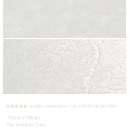
(
1
Kundenrezension)
geprüfte Gesamtbewertungen
Bewertet
1
mit
5.00
457mm x 305mm
von 5,
basierend
Gesamtstärke 2mm
auf