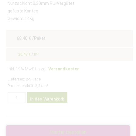
Nutzschicht 0,30mm PU-Vergütet
Kundenbewertung
gefaste Kanten
Gewicht 14Kg
68,40
€
/Paket
20,48
€
/
m²
Inkl. 19% MwSt. zzgl.
Versandkosten
Lieferzeit:
2-5 Tage
Produkt enthält: 3,34
m²
In den Warenkorb
Muster bestellen