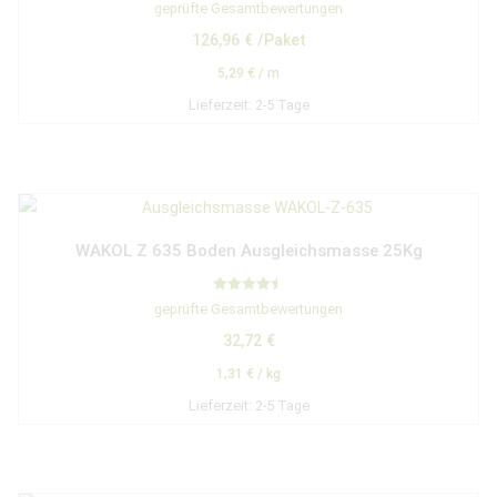
Bewertet mit
geprüfte Gesamtbewertungen
5.00
von 5
126,96
€
/Paket
5,29
€
/
m
Lieferzeit:
2-5 Tage
WAKOL Z 635 Boden Ausgleichsmasse 25Kg
Bewertet
geprüfte Gesamtbewertungen
mit
4.50
32,72
€
von 5
1,31
€
/
kg
Lieferzeit:
2-5 Tage