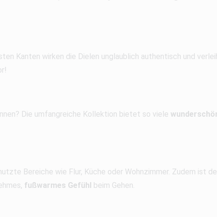
asten Kanten wirken die Dielen unglaublich authentisch und verl
r!
nnen? Die umfangreiche Kollektion bietet so viele
wunderschö
enutzte Bereiche wie Flur, Küche oder Wohnzimmer. Zudem ist de
nehmes,
fußwarmes Gefühl
beim Gehen.