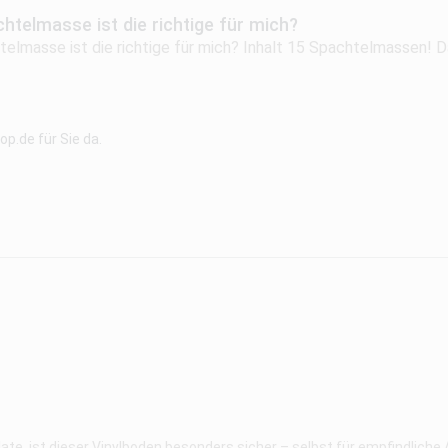
htelmasse ist die richtige für mich?
elmasse ist die richtige für mich? Inhalt 15 Spachtelmassen! D
p.de für Sie da.
e, ist dieser Vinylboden besonders sicher – selbst für empfindlich