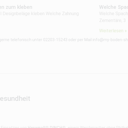
en zum kleben
Welche Spac
nyl Designbeläge kleben Welche Zahnung
Welche Spacht
Zementäre, 3
Weiterlesen »
 gerne telefonisch unter 02203-15243 oder per Mail info@my-boden-sho
Gesundheit
s Einsatzes von
Hexamoll® DINCH®,
einem Weichmacher ohne Phthalat