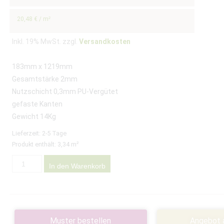
20,48
€
/
m²
Inkl. 19% MwSt. zzgl.
Versandkosten
183mm x 1219mm
Gesamtstärke 2mm
Nutzschicht 0,3mm PU-Vergütet
gefaste Kanten
Gewicht 14Kg
Lieferzeit:
2-5 Tage
Produkt enthält: 3,34
m²
In den Warenkorb
Muster bestellen
Angebot 