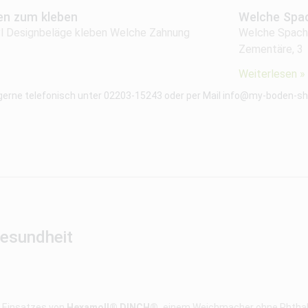
en zum kleben
Welche Spac
nyl Designbeläge kleben Welche Zahnung
Welche Spacht
Zementäre, 3
Weiterlesen »
 gerne telefonisch unter 02203-15243 oder per Mail info@my-boden-sho
Gesundheit
s Einsatzes von
Hexamoll® DINCH®,
einem Weichmacher ohne Phthalat