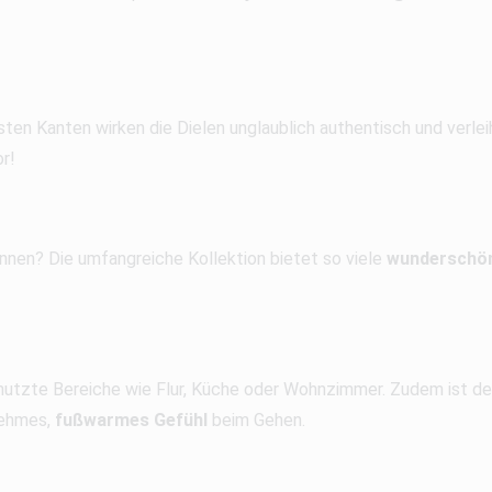
asten Kanten wirken die Dielen unglaublich authentisch und verl
r!
nnen? Die umfangreiche Kollektion bietet so viele
wunderschö
enutzte Bereiche wie Flur, Küche oder Wohnzimmer. Zudem ist de
nehmes,
fußwarmes Gefühl
beim Gehen.