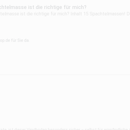
htelmasse ist die richtige für mich?
elmasse ist die richtige für mich? Inhalt 15 Spachtelmassen! D
p.de für Sie da.
e, ist dieser Vinylboden besonders sicher – selbst für empfindlich