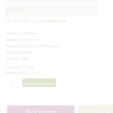
20,48
€
/
m²
Inkl. 19% MwSt. zzgl.
Versandkosten
183mm x 1219mm
Gesamtstärke 2mm
Nutzschicht 0,3mm PU-Vergütet
gefaste Kanten
Gewicht 14Kg
Lieferzeit:
2-5 Tage
Produkt enthält: 3,34
m²
In den Warenkorb
Muster bestellen
Angebot 