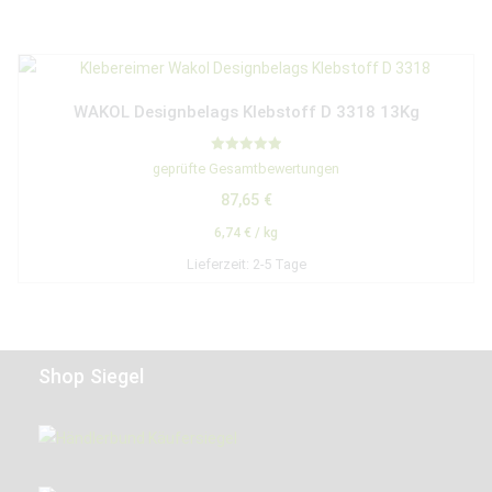
WAKOL Designbelags Klebstoff D 3318 13Kg
Bewertet mit
geprüfte Gesamtbewertungen
5.00
von 5
87,65
€
6,74
€
/
kg
Lieferzeit:
2-5 Tage
Shop Siegel