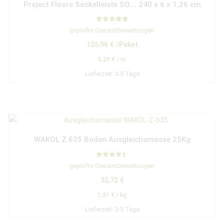
Project Floors Sockelleiste SO…. 240 x 6 x 1,26 cm
Bewertet mit
geprüfte Gesamtbewertungen
5.00
von 5
126,96
€
/Paket
5,29
€
/
m
Lieferzeit:
2-5 Tage
WAKOL Z 635 Boden Ausgleichsmasse 25Kg
Bewertet
geprüfte Gesamtbewertungen
mit
4.50
32,72
€
von 5
1,31
€
/
kg
Lieferzeit:
2-5 Tage