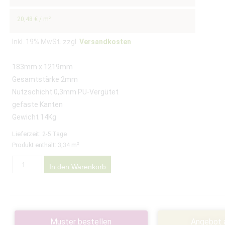
20,48
€
/
m²
Inkl. 19% MwSt. zzgl.
Versandkosten
183mm x 1219mm
Gesamtstärke 2mm
Nutzschicht 0,3mm PU-Vergütet
gefaste Kanten
Gewicht 14Kg
Lieferzeit:
2-5 Tage
Produkt enthält: 3,34
m²
In den Warenkorb
Muster bestellen
Angebot 