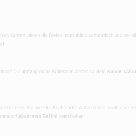
asten Kanten wirken die Dielen unglaublich authentisch und verl
r!
nnen? Die umfangreiche Kollektion bietet so viele
wunderschö
enutzte Bereiche wie Flur, Küche oder Wohnzimmer. Zudem ist de
nehmes,
fußwarmes Gefühl
beim Gehen.