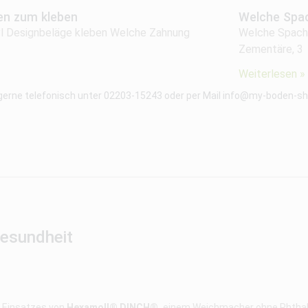
en zum kleben
Welche Spac
nyl Designbeläge kleben Welche Zahnung
Welche Spacht
Zementäre, 3
Weiterlesen »
 gerne telefonisch unter 02203-15243 oder per Mail info@my-boden-sho
Gesundheit
s Einsatzes von
Hexamoll® DINCH®,
einem Weichmacher ohne Phthalat