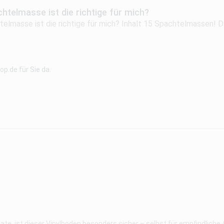
htelmasse ist die richtige für mich?
elmasse ist die richtige für mich? Inhalt 15 Spachtelmassen! D
p.de für Sie da.
e, ist dieser Vinylboden besonders sicher – selbst für empfindlich