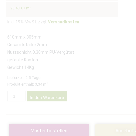
auf
Kundenbewertung
20,48
€
/
m²
Inkl. 19% MwSt. zzgl.
Versandkosten
610mm x 305mm
Gesamtstärke 2mm
Nutzschicht 0,30mm PU-Vergütet
gefaste Kanten
Gewicht 14Kg
Lieferzeit:
2-5 Tage
Produkt enthält: 3,34
m²
In den Warenkorb
Muster bestellen
Angebot 