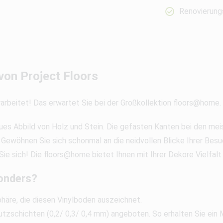
Renovierungs
on Project Floors
arbeitet! Das erwartet Sie bei der Großkollektion floors@home.
treues Abbild von Holz und Stein. Die gefasten Kanten bei den 
Gewöhnen Sie sich schonmal an die neidvollen Blicke Ihrer Besu
e sich! Die floors@home bietet Ihnen mit Ihrer Dekore Vielfalt 
onders?
phäre, die diesen Vinylboden auszeichnet.
zschichten (0,2/ 0,3/ 0,4 mm) angeboten. So erhalten Sie ein M