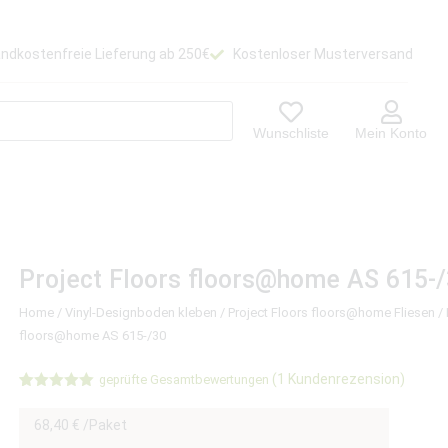
ndkostenfreie Lieferung ab 250€
Kostenloser Musterversand
Wunschliste
Mein Konto
Project Floors floors@home AS 615-
Home
/
Vinyl-Designboden kleben
/
Project Floors floors@home Fliesen
/ 
floors@home AS 615-/30
(
1
Kundenrezension)
geprüfte Gesamtbewertungen
Bewertet
1
mit
5.00
68,40
€
/Paket
von 5,
basierend