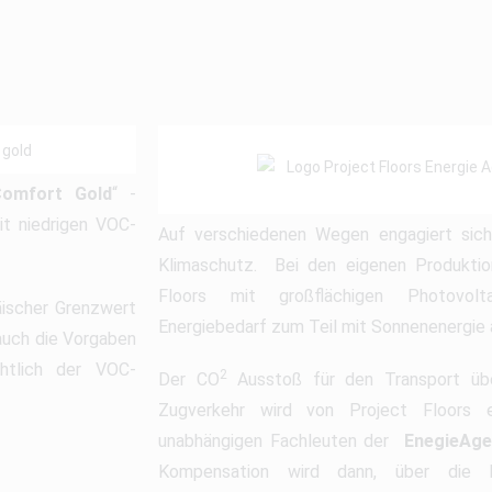
Comfort Gold
“ -
it niedrigen VOC-
Auf verschiedenen Wegen engagiert sich
Klimaschutz. Bei den eigenen Produktio
Floors mit großflächigen Photovolt
päischer Grenzwert
Energiebedarf zum Teil mit Sonnenenergie
 auch die Vorgaben
ichtlich der VOC-
2
Der CO
Ausstoß für den Transport übe
Zugverkehr wird von Project Floors 
unabhängigen Fachleuten der
EnegieAge
Kompensation wird dann, über die No