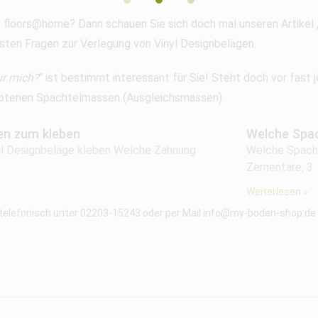
r floors@home? Dann schauen Sie sich doch mal unseren Artikel 
sten Fragen zur Verlegung von Vinyl Designbelägen.
ür mich?
“ ist bestimmt interessant für Sie! Steht doch vor fast
gebotenen Spachtelmassen (Ausgleichsmassen).
en zum kleben
Welche Spac
nyl Designbeläge kleben Welche Zahnung
Welche Spacht
Zementäre, 3
Weiterlesen »
 telefonisch unter 02203-15243 oder per Mail info@my-boden-shop.de f