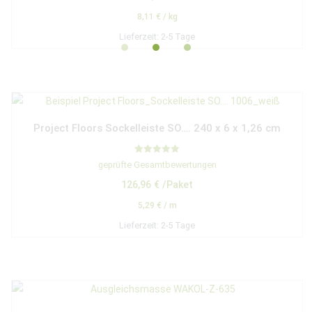
8,11
€
/
kg
Lieferzeit:
2-5 Tage
Project Floors Sockelleiste SO…. 240 x 6 x 1,26 cm
Bewertet mit
geprüfte Gesamtbewertungen
5.00
von 5
126,96
€
/Paket
5,29
€
/
m
Lieferzeit:
2-5 Tage