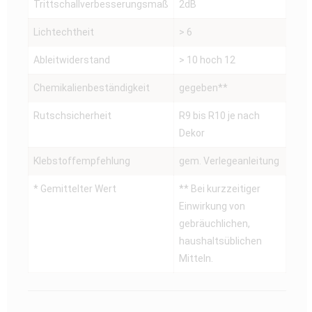
Trittschallverbesserungsmaß
2dB
Lichtechtheit
> 6
Ableitwiderstand
> 10 hoch 12
Chemikalienbeständigkeit
gegeben**
Rutschsicherheit
R9 bis R10 je nach
Dekor
Klebstoffempfehlung
gem. Verlegeanleitung
* Gemittelter Wert
** Bei kurzzeitiger
Einwirkung von
gebräuchlichen,
haushaltsüblichen
Mitteln.