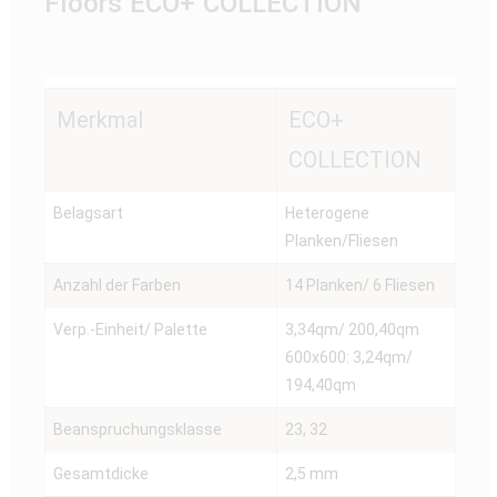
Floors ECO+ COLLECTION
Merkmal
ECO+
COLLECTION
Belagsart
Heterogene
Planken/Fliesen
Anzahl der Farben
14 Planken/ 6 Fliesen
Verp.-Einheit/ Palette
3,34qm/ 200,40qm
600x600: 3,24qm/
194,40qm
Beanspruchungsklasse
23, 32
Gesamtdicke
2,5 mm