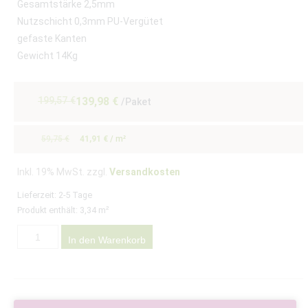
Gesamtstärke 2,5mm
Nutzschicht 0,3mm PU-Vergütet
gefaste Kanten
Gewicht 14Kg
199,57
€
139,98
€
/Paket
59,75
€
41,91
€
/
m²
Inkl. 19% MwSt. zzgl.
Versandkosten
Lieferzeit:
2-5 Tage
Produkt enthält: 3,34
m²
In den Warenkorb