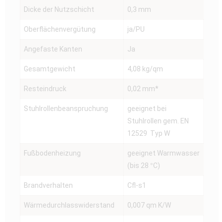
Dicke der Nutzschicht
0,3 mm
Oberflächenvergütung
ja/PU
Angefaste Kanten
Ja
Gesamtgewicht
4,08 kg/qm
Resteindruck
0,02 mm*
Stuhlrollenbeanspruchung
geeignet bei
Stuhlrollen gem. EN
12529 Typ W
Fußbodenheizung
geeignet Warmwasser
(bis 28 °C)
Brandverhalten
Cfl-s1
Wärmedurchlasswiderstand
0,007 qm K/W