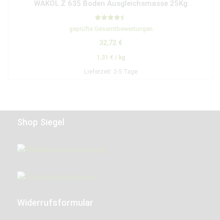
WAKOL Z 635 Boden Ausgleichsmasse 25Kg
Bewertet
geprüfte Gesamtbewertungen
mit
4.50
32,72
€
von 5
1,31
€
/
kg
Lieferzeit:
2-5 Tage
Shop Siegel
Widerrufsformular