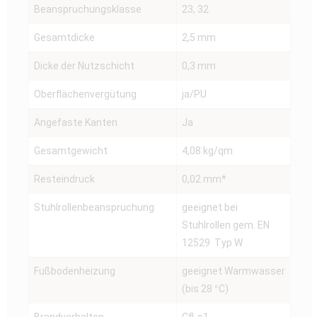
Beanspruchungsklasse
23, 32
Gesamtdicke
2,5 mm
Dicke der Nutzschicht
0,3 mm
Oberflächenvergütung
ja/PU
Angefaste Kanten
Ja
Gesamtgewicht
4,08 kg/qm
Resteindruck
0,02 mm*
Stuhlrollenbeanspruchung
geeignet bei
Stuhlrollen gem. EN
12529 Typ W
Fußbodenheizung
geeignet Warmwasser
(bis 28 °C)