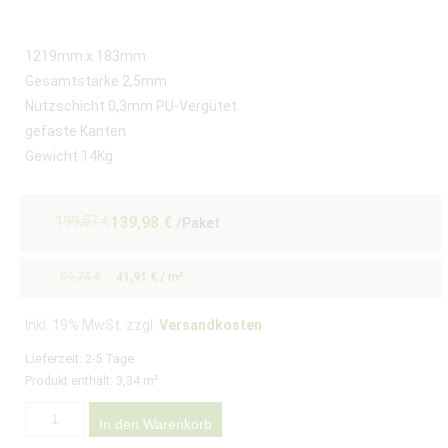
1219mm x 183mm
Gesamtstärke 2,5mm
Nutzschicht 0,3mm PU-Vergütet
gefaste Kanten
Gewicht 14Kg
199,57
€
139,98
€
/Paket
59,75
€
41,91
€
/
m²
Inkl. 19% MwSt. zzgl.
Versandkosten
Lieferzeit:
2-5 Tage
Produkt enthält: 3,34
m²
In den Warenkorb