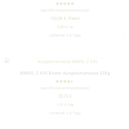
Bewertet mit
geprüfte Gesamtbewertungen
5.00
von 5
126,96
€
/Paket
5,29
€
/
m
Lieferzeit:
2-5 Tage
WAKOL Z 635 Boden Ausgleichsmasse 25Kg
Bewertet
geprüfte Gesamtbewertungen
mit
4.50
32,72
€
von 5
1,31
€
/
kg
Lieferzeit:
2-5 Tage