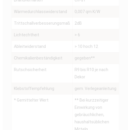
Brandverhalten
Cfl-s1
Wärmedurchlasswiderstand
0,007 qm K/W
Trittschallverbesserungsmaß
2dB
Lichtechtheit
> 6
Ableitwiderstand
> 10 hoch 12
Chemikalienbeständigkeit
gegeben**
Rutschsicherheit
R9 bis R10 je nach
Dekor
Klebstoffempfehlung
gem. Verlegeanleitung
* Gemittelter Wert
** Bei kurzzeitiger
Einwirkung von
gebräuchlichen,
haushaltsüblichen
Mitteln.