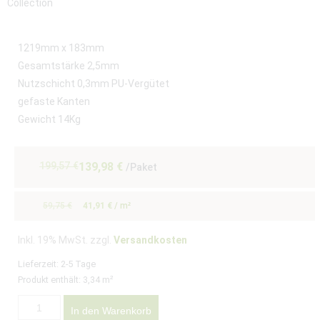
1219mm x 183mm
Gesamtstärke 2,5mm
Nutzschicht 0,3mm PU-Vergütet
gefaste Kanten
Gewicht 14Kg
199,57
€
139,98
€
/Paket
59,75
€
41,91
€
/
m²
Inkl. 19% MwSt. zzgl.
Versandkosten
Lieferzeit:
2-5 Tage
Produkt enthält: 3,34
m²
In den Warenkorb