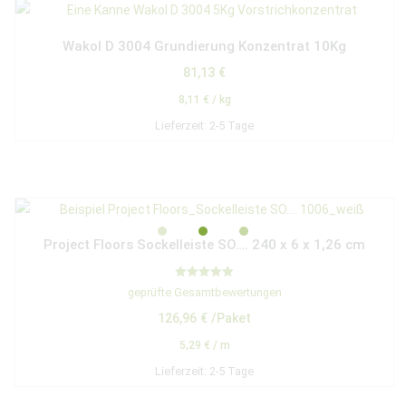
Wakol D 3004 Grundierung Konzentrat 10Kg
81,13
€
8,11
€
/
kg
Lieferzeit:
2-5 Tage
Project Floors Sockelleiste SO…. 240 x 6 x 1,26 cm
Bewertet mit
geprüfte Gesamtbewertungen
5.00
von 5
126,96
€
/Paket
5,29
€
/
m
Lieferzeit:
2-5 Tage