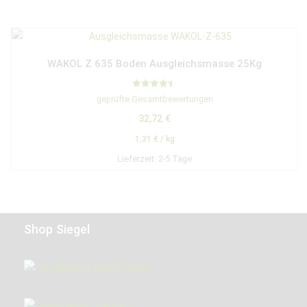
WAKOL Z 635 Boden Ausgleichsmasse 25Kg
Bewertet
geprüfte Gesamtbewertungen
mit
4.50
32,72
€
von 5
1,31
€
/
kg
Lieferzeit:
2-5 Tage
Shop Siegel