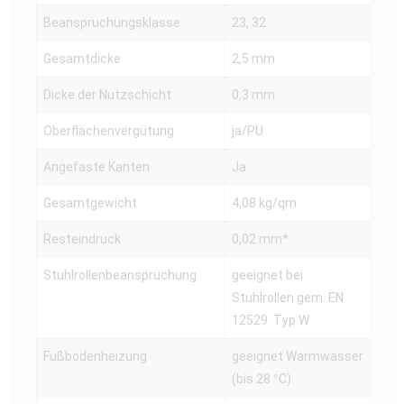
Beanspruchungsklasse
23, 32
Gesamtdicke
2,5 mm
Dicke der Nutzschicht
0,3 mm
Oberflächenvergütung
ja/PU
Angefaste Kanten
Ja
Gesamtgewicht
4,08 kg/qm
Resteindruck
0,02 mm*
Stuhlrollenbeanspruchung
geeignet bei
Stuhlrollen gem. EN
12529 Typ W
Fußbodenheizung
geeignet Warmwasser
(bis 28 °C)