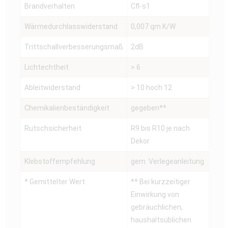
Brandverhalten
Cfl-s1
Wärmedurchlasswiderstand
0,007 qm K/W
Trittschallverbesserungsmaß
2dB
Lichtechtheit
> 6
Ableitwiderstand
> 10 hoch 12
Chemikalienbeständigkeit
gegeben**
Rutschsicherheit
R9 bis R10 je nach
Dekor
Klebstoffempfehlung
gem. Verlegeanleitung
* Gemittelter Wert
** Bei kurzzeitiger
Einwirkung von
gebräuchlichen,
haushaltsüblichen