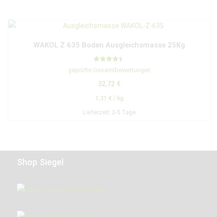
WAKOL Z 635 Boden Ausgleichsmasse 25Kg
Bewertet
geprüfte Gesamtbewertungen
mit
4.50
32,72
€
von 5
1,31
€
/
kg
Lieferzeit:
2-5 Tage
Shop Siegel