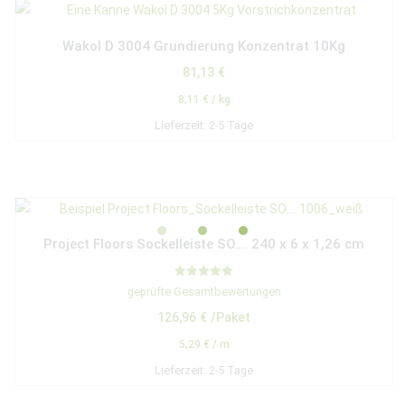
Wakol D 3004 Grundierung Konzentrat 10Kg
81,13
€
8,11
€
/
kg
Lieferzeit:
2-5 Tage
Project Floors Sockelleiste SO…. 240 x 6 x 1,26 cm
Bewertet mit
geprüfte Gesamtbewertungen
5.00
von 5
126,96
€
/Paket
5,29
€
/
m
Lieferzeit:
2-5 Tage