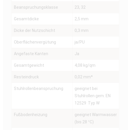
Beanspruchungsklasse
23, 32
Gesamtdicke
2,5 mm
Dicke der Nutzschicht
0,3 mm
Oberflächenvergütung
ja/PU
Angefaste Kanten
Ja
Gesamtgewicht
4,08 kg/qm
Resteindruck
0,02 mm*
Stuhlrollenbeanspruchung
geeignet bei
Stuhlrollen gem. EN
12529 Typ W
Fußbodenheizung
geeignet Warmwasser
(bis 28 °C)