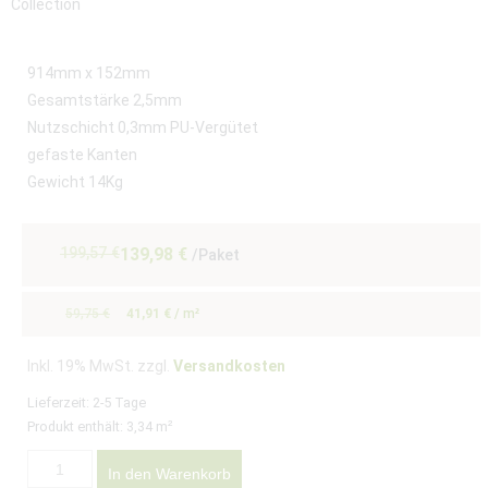
914mm x 152mm
Gesamtstärke 2,5mm
Nutzschicht 0,3mm PU-Vergütet
gefaste Kanten
Gewicht 14Kg
199,57
€
139,98
€
/Paket
59,75
€
41,91
€
/
m²
Inkl. 19% MwSt. zzgl.
Versandkosten
Lieferzeit:
2-5 Tage
Produkt enthält: 3,34
m²
In den Warenkorb