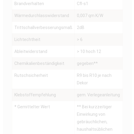
Brandverhalten
Cfl-s1
Wärmedurchlasswiderstand
0,007 qm K/W
Trittschallverbesserungsmaß
2dB
Lichtechtheit
> 6
Ableitwiderstand
> 10 hoch 12
Chemikalienbeständigkeit
gegeben**
Rutschsicherheit
R9 bis R10 je nach
Dekor
Klebstoffempfehlung
gem. Verlegeanleitung
* Gemittelter Wert
** Bei kurzzeitiger
Einwirkung von
gebräuchlichen,
haushaltsüblichen