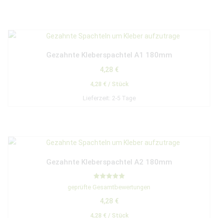
Gezahnte Kleberspachtel A1 180mm
4,28
€
4,28
€
/
Stück
Lieferzeit:
2-5 Tage
Gezahnte Kleberspachtel A2 180mm
Bewertet mit
geprüfte Gesamtbewertungen
5.00
von 5
4,28
€
4,28
€
/
Stück