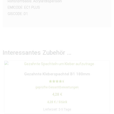
Rohstoffbasis: Acrylatdispersion
EMICODE: EC1 PLUS
GISCODE: D1
Interessantes Zubehör …
Gezahnte Kleberspachtel B1 180mm
Bewertet
geprüfte Gesamtbewertungen
mit
4.50
4,28
€
von 5
4,28
€
/
Stück
Lieferzeit:
2-5 Tage