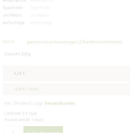
(
2
Kundenrezensionen)
geprüfte Gesamtbewertungen
Bewertet
2
mit
4.50
Gewicht 200g
von 5,
basierend
auf
Kundenbewertungen
4,28
€
4,28
€
/
Stück
Inkl. 19% MwSt. zzgl.
Versandkosten
Lieferzeit:
2-5 Tage
Produkt enthält: 1
Stück
In den Warenkorb