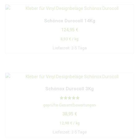
Schönox Durocoll 14Kg
124,95
€
8,93
€
/
kg
Lieferzeit:
2-5 Tage
Schönox Durocoll 3Kg
Bewertet mit
geprüfte Gesamtbewertungen
5.00
von 5
38,95
€
12,98
€
/
kg
Lieferzeit:
2-5 Tage