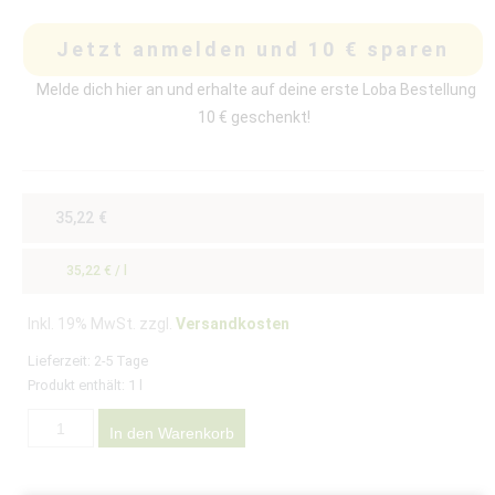
Jetzt anmelden und 10 € sparen
Melde dich hier an und erhalte auf deine erste Loba Bestellung
10 € geschenkt!
35,22
€
35,22
€
/
l
Inkl. 19% MwSt. zzgl.
Versandkosten
Lieferzeit:
2-5 Tage
Produkt enthält: 1
l
In den Warenkorb