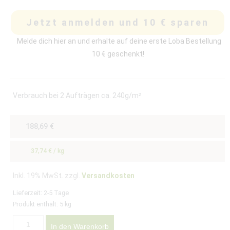
Jetzt anmelden und 10 € sparen
Melde dich hier an und erhalte auf deine erste Loba Bestellung
10 € geschenkt!
Verbrauch bei 2 Aufträgen ca. 240g/m²
188,69
€
37,74
€
/
kg
Inkl. 19% MwSt. zzgl.
Versandkosten
Lieferzeit:
2-5 Tage
Produkt enthält: 5
kg
In den Warenkorb