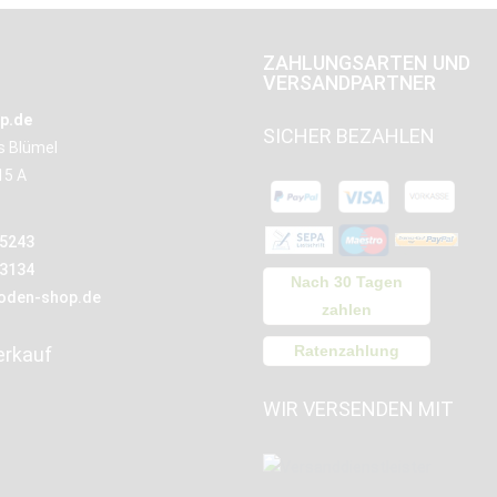
ZAHLUNGSARTEN UND
VERSANDPARTNER
p.de
SICHER BEZAHLEN
us Blümel
15 A
15243
13134
Nach 30 Tagen
oden-shop.de
zahlen
Ratenzahlung
erkauf
WIR VERSENDEN MIT