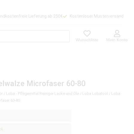
ndkostenfreie Lieferung ab 250€
Kostenloser Musterversand
Wunschliste
Mein Konto
lwalze Microfaser 60-80
ör
/
Loba - Pflegemittel Reiniger Lacke und Öle
/
Loba Lobatool
/ Loba
faser 60-80
ck