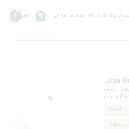
Fachberatung 02203-15243
Versa
Loba Oe
Home
/
Zubeh
Oelwalze Micro
12,82
€
12,82
€
/
Stü