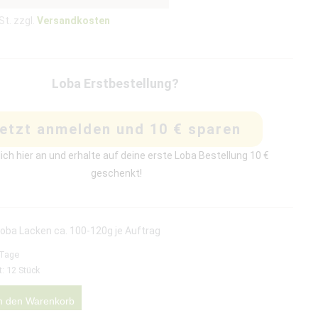
St. zzgl.
Versandkosten
Loba Erstbestellung?
etzt anmelden und 10 € sparen
ich hier an und erhalte auf deine erste Loba Bestellung 10 €
geschenkt!
Loba Lacken ca. 100-120g je Auftrag
 Tage
t: 12
Stück
n den Warenkorb