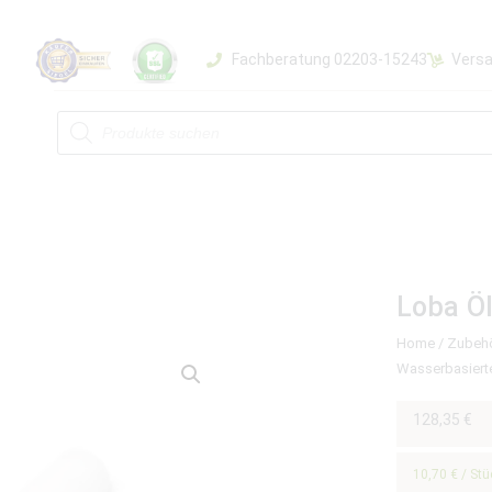
Fachberatung 02203-15243
Versa
Loba Öl
Home
/
Zubeh
Wasserbasiert
128,35
€
10,70
€
/
Stü