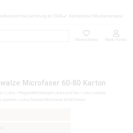
ndkostenfreie Lieferung ab 250€
Kostenloser Musterversand
Wunschliste
Mein Konto
walze Microfaser 60-80 Karton
ör
/
Loba - Pflegemittel Reiniger Lacke und Öle
/
Loba Lobadur
e systeme
/ Loba Ölwalze Microfaser 60-80 Karton
ck