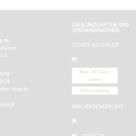
ZAHLUNGSARTEN UND
VERSANDPARTNER
p.de
SICHER BEZAHLEN
us Blümel
15 A
Nach 30 Tagen
15243
zahlen
13134
oden-shop.de
Ratenzahlung
erkauf
WIR VERSENDEN MIT
SPEDITION