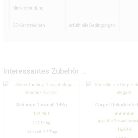
Klickverbindung
CE-Kennzeichen
erfüllt alle Bedingungen
Interessantes Zubehör …
Schönox Durocoll 14Kg
Corpet Dekorleiste 
124,95
€
Bewertet mit
geprüfte Gesamtbewe
5.00
8,93
€
/
kg
von 5
16,49
€
Lieferzeit:
2-5 Tage