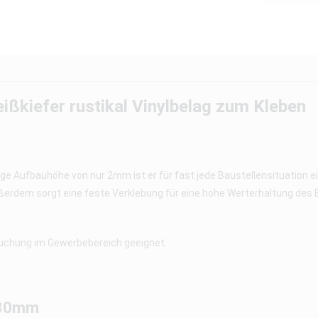
ßkiefer rustikal Vinylbelag zum Kleben
nge Aufbauhöhe von nur 2mm ist er für fast jede Baustellensituation e
rdem sorgt eine feste Verklebung für eine hohe Werterhaltung des Bo
uchung im Gewerbebereich geeignet.
0,30mm