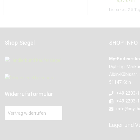
6,87
€
/
m
Lieferzeit:
2-5 Ta
Shop Siegel
SHOP INFO
My-Boden-sho
Dipl.-Ing. Mark
Albin-Köbisstr. 
51147 Köln
Widerrufsformular
+49 2203-
+49 2203-
info@my-b
Vertrag widerrufen
Lager und V