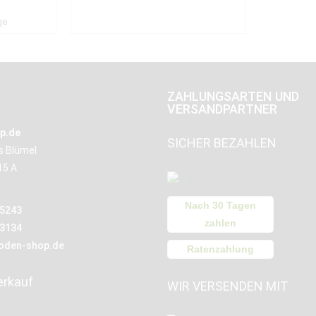
ge
ZAHLUNGSARTEN UND
VERSANDPARTNER
p.de
SICHER BEZAHLEN
us Blümel
15 A
Nach 30 Tagen
15243
zahlen
13134
oden-shop.de
Ratenzahlung
erkauf
WIR VERSENDEN MIT