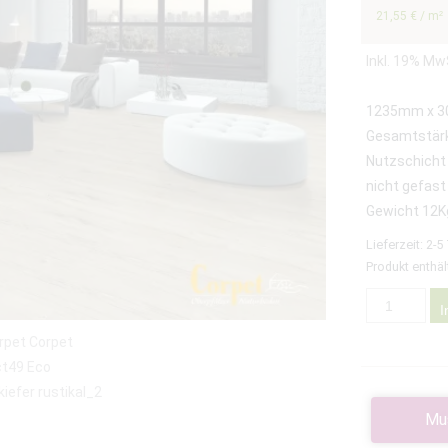
21,55
€
/
m²
Inkl. 19% Mw
1235mm x 
Gesamtstä
Nutzschicht
nicht gefast
Gewicht 12K
Lieferzeit:
2-5
Produkt enthäl
I
Mu