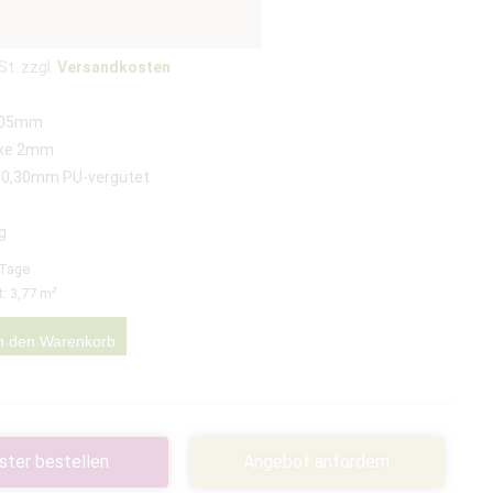
St. zzgl.
Versandkosten
305mm
rke 2mm
 0,30mm PU-vergütet
g
 Tage
t: 3,77
m²
n den Warenkorb
ster bestellen
Angebot anfordern