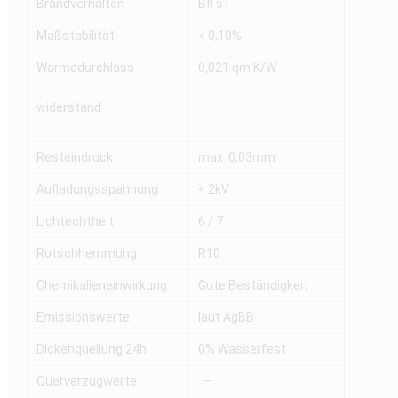
Brandverhalten
Bfl s1
Maßstabilität
< 0,10%
Wärmedurchlass
0,021 qm K/W
widerstand
Resteindruck
max. 0,03mm
Aufladungsspannung
< 2kV
Lichtechtheit
6 / 7
Rutschhemmung
R10
Chemikalieneinwirkung
Gute Beständigkeit
Emissionswerte
laut AgBB
Dickenquellung 24h
0% Wasserfest
Querverzugwerte
–