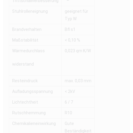
Trittschallverbesserung
–
Stuhlrolleneignung
geeignet für
Typ W
Brandverhalten
Bfl s1
Maßstabilität
< 0,10 %
Wärmedurchlass
0,023 qm K/W
widerstand
Resteindruck
max. 0,03 mm
Aufladungsspannung
< 2kV
Lichtechtheit
6 / 7
Rutschhemmung
R10
Chemikalieneinwirkung
Gute
Beständigkeit