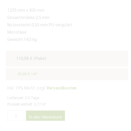
1235 mm x 305 mm
Gesamtstärke 2,5 mm
Nutzschicht 0,55 mm PU-vergütet
Microfase
Gewicht 14,5 kg
110,08
€
/Paket
29,20
€
/
m²
Inkl. 19% MwSt. zzgl.
Versandkosten
Lieferzeit:
2-5 Tage
Produkt enthält: 3,77
m²
In den Warenkorb