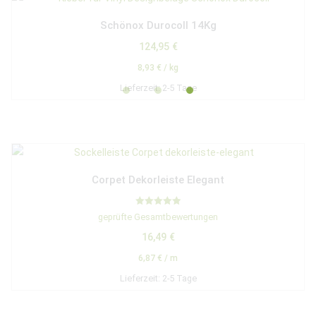
Schönox Durocoll 14Kg
124,95
€
8,93
€
/
kg
Lieferzeit:
2-5 Tage
Corpet Dekorleiste Elegant
Bewertet mit
geprüfte Gesamtbewertungen
5.00
von 5
16,49
€
6,87
€
/
m
Lieferzeit:
2-5 Tage