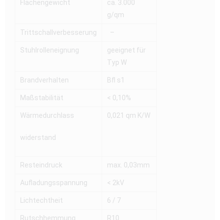
Flächengewicht
ca. 3.000
g/qm
Trittschallverbesserung
–
Stuhlrolleneignung
geeignet für
Typ W
Brandverhalten
Bfl s1
Maßstabilität
< 0,10%
Wärmedurchlass
0,021 qm K/W
widerstand
Resteindruck
max. 0,03mm
Aufladungsspannung
< 2kV
Lichtechtheit
6 / 7
Rutschhemmung
R10