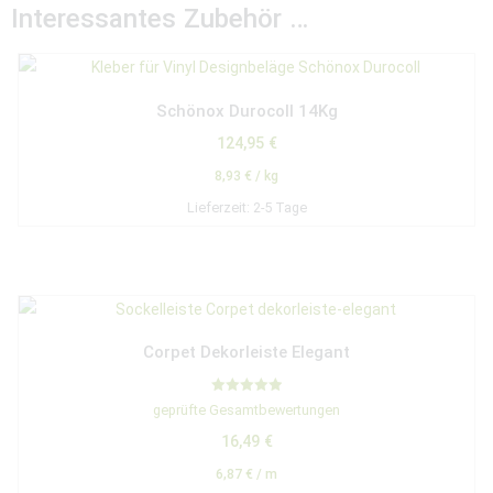
Interessantes Zubehör …
Schönox Durocoll 14Kg
124,95
€
8,93
€
/
kg
Lieferzeit:
2-5 Tage
Corpet Dekorleiste Elegant
Bewertet mit
geprüfte Gesamtbewertungen
5.00
von 5
16,49
€
6,87
€
/
m