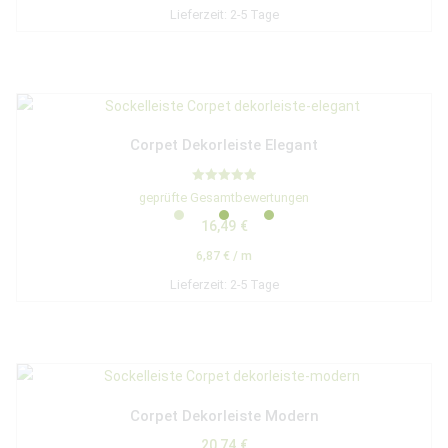
Lieferzeit:
2-5 Tage
Corpet Dekorleiste Elegant
Bewertet mit
geprüfte Gesamtbewertungen
5.00
von 5
16,49
€
6,87
€
/
m
Lieferzeit:
2-5 Tage
Corpet Dekorleiste Modern
20,74
€