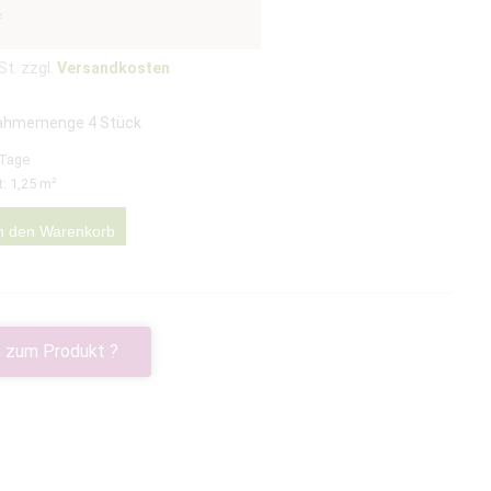
²
St. zzgl.
Versandkosten
ahmemenge 4 Stück
 Tage
t: 1,25
m²
n den Warenkorb
 zum Produkt ?