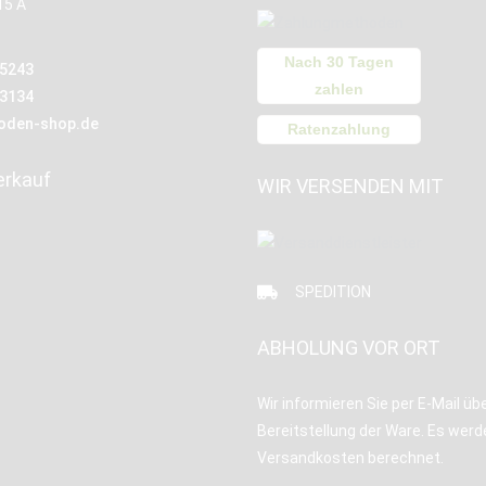
15 A
Nach 30 Tagen
15243
zahlen
13134
oden-shop.de
Ratenzahlung
erkauf
WIR VERSENDEN MIT
SPEDITION
ABHOLUNG VOR ORT
Wir informieren Sie per E-Mail übe
Bereitstellung der Ware. Es werd
Versandkosten berechnet.