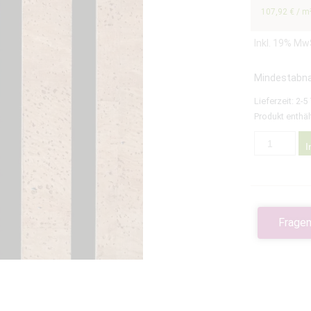
107,92
€
/
m
Inkl. 19% Mw
Mindestabn
Lieferzeit:
2-5
Produkt enthäl
I
Fragen