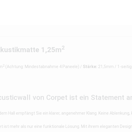
2
Akustikmatte 1,25m
2
5m
(Achtung: Mindestabnahme 4 Paneele) /
Stärke:
21,5mm / 1-seitig
usticwall von Corpet ist ein Statement a
endem Hall empfängt Sie ein klarer, angenehmer Klang. Keine Ablenkung,
st mehr als nur eine funktionale Lösung. Mit ihrem eleganten Design w