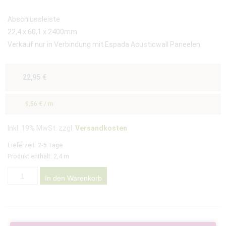
Abschlussleiste
22,4 x 60,1 x 2400mm
Verkauf nur in Verbindung mit Espada Acusticwall Paneelen
22,95
€
9,56
€
/
m
Inkl. 19% MwSt. zzgl.
Versandkosten
Lieferzeit:
2-5 Tage
Produkt enthält: 2,4
m
In den Warenkorb