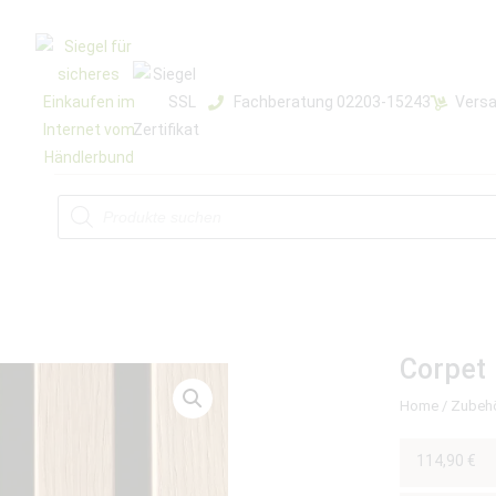
Fachberatung 02203-15243
Versa
Corpet
Home
/
Zubeh
114,90
€