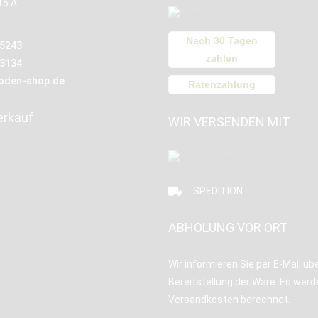
15 A
Nach 30 Tagen
15243
zahlen
13134
oden-shop.de
Ratenzahlung
erkauf
WIR VERSENDEN MIT
SPEDITION
ABHOLUNG VOR ORT
Wir informieren Sie per E-Mail übe
Bereitstellung der Ware. Es werd
Versandkosten berechnet.