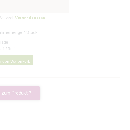
St. zzgl.
Versandkosten
ahmemenge 4 Stück
 Tage
t: 1,25
m²
n den Warenkorb
 zum Produkt ?