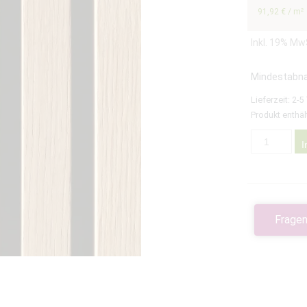
91,92
€
/
m²
Inkl. 19% Mw
Mindestabn
Lieferzeit:
2-5
Produkt enthäl
I
Fragen