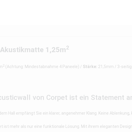
2
 Akustikmatte 1,25m
2
5m
(Achtung: Mindestabnahme 4 Paneele) /
Stärke:
21,5mm / 3-seitig
usticwall von Corpet ist ein Statement a
endem Hall empfängt Sie ein klarer, angenehmer Klang. Keine Ablenkung,
st mehr als nur eine funktionale Lösung. Mit ihrem eleganten Design w