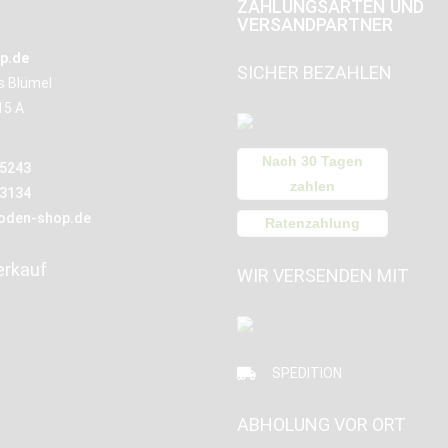
ZAHLUNGSARTEN UND
VERSANDPARTNER
p.de
SICHER BEZAHLEN
us Blümel
15 A
Nach 30 Tagen
15243
zahlen
13134
oden-shop.de
Ratenzahlung
erkauf
WIR VERSENDEN MIT
SPEDITION
ABHOLUNG VOR ORT