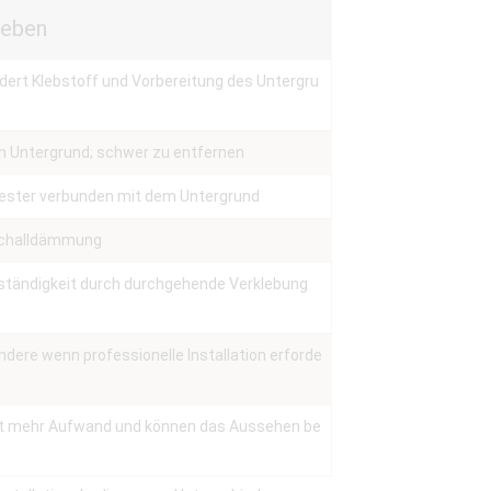
leben
dert Klebstoff und Vorbereitung des Untergru
m Untergrund; schwer zu entfernen
d fester verbunden mit dem Untergrund
 Schalldämmung
ständigkeit durch durchgehende Verklebung
ndere wenn professionelle Installation erforde
ft mehr Aufwand und können das Aussehen be