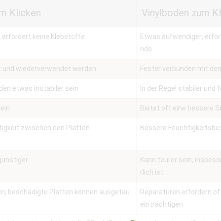
m Klicken
Vinylboden zum K
; erfordert keine Klebstoffe
Etwas aufwendiger; erfor
nds
nt und wiederverwendet werden
Fester verbunden mit de
en etwas instabiler sein
In der Regel stabiler un
sein
Bietet oft eine bessere
htigkeit zwischen den Platten
Bessere Feuchtigkeitsbe
günstiger
Kann teurer sein, insbeso
rlich ist
ren; beschädigte Platten können ausgetau
Reparaturen erfordern o
einträchtigen