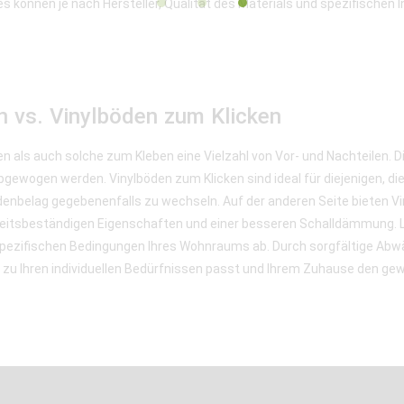
 es können je nach Hersteller, Qualität des Materials und spezifische
n vs. Vinylböden zum Klicken
n als auch solche zum Kleben eine Vielzahl von Vor- und Nachteilen. 
gewogen werden. Vinylböden zum Klicken sind ideal für diejenigen, die 
odenbelag gegebenenfalls zu wechseln. Auf der anderen Seite bieten V
eitsbeständigen Eigenschaften und einer besseren Schalldämmung. Le
spezifischen Bedingungen Ihres Wohnraums ab. Durch sorgfältige Abwä
 zu Ihren individuellen Bedürfnissen passt und Ihrem Zuhause den ge