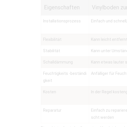
Eigenschaften
Vinylboden zu
Installationsprozess
Einfach und schnell
Flexibilität
Kann leicht entfer
Stabilität
Kann unter Umständ
Schalldämmung
Kann etwas lauter 
Feuchtigkeits -beständi
Anfälliger für Feuc
gkeit
Kosten
In der Regel kosten
Reparatur
Einfach zu reparie
scht werden