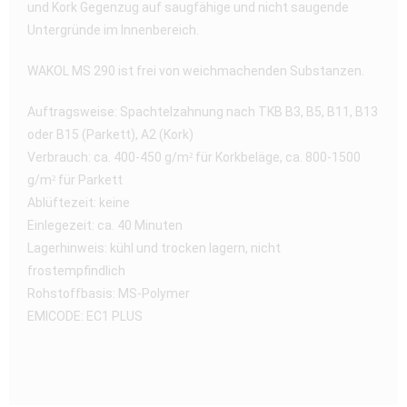
und Kork Gegenzug auf saugfähige und nicht saugende
Untergründe im Innenbereich.
WAKOL MS 290 ist frei von weichmachenden Substanzen.
Auftragsweise: Spachtelzahnung nach TKB B3, B5, B11, B13
oder B15 (Parkett), A2 (Kork)
Verbrauch: ca. 400-450 g/m² für Korkbeläge, ca. 800-1500
g/m² für Parkett
Ablüftezeit: keine
Einlegezeit: ca. 40 Minuten
Lagerhinweis: kühl und trocken lagern, nicht
frostempfindlich
Rohstoffbasis: MS-Polymer
EMICODE: EC1 PLUS