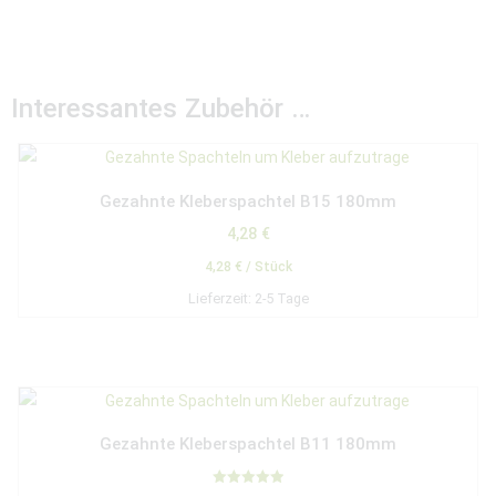
Interessantes Zubehör …
Gezahnte Kleberspachtel B15 180mm
4,28
€
4,28
€
/
Stück
Lieferzeit:
2-5 Tage
Gezahnte Kleberspachtel B11 180mm
Bewertet mit