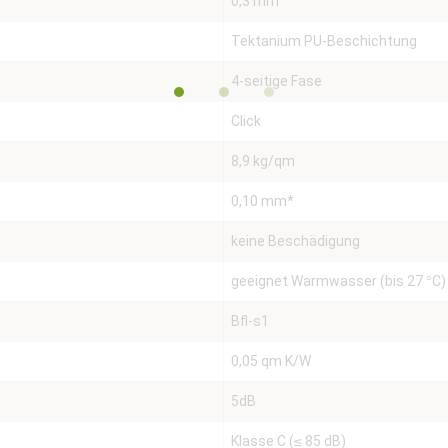
0,3 mm
Tektanium PU-Beschichtung
4-seitige Fase
Click
8,9 kg/qm
0,10 mm*
keine Beschädigung
geeignet Warmwasser (bis 27 °C)
Bfl-s1
0,05 qm K/W
5dB
Klasse C (≤ 85 dB)