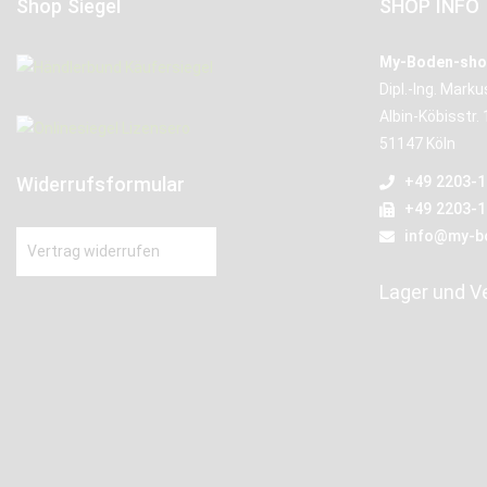
Shop Siegel
SHOP INFO
My-Boden-sho
Dipl.-Ing. Mark
Albin-Köbisstr. 
51147 Köln
Widerrufsformular
+49 2203-
+49 2203-
info@my-b
Vertrag widerrufen
Lager und V