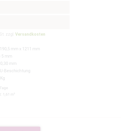
St. zzgl.
Versandkosten
190,5 mm x 1211 mm
e 5 mm
 0,30 mm
PU-Beschichtung
5Kg
 Tage
t: 1,61
m²