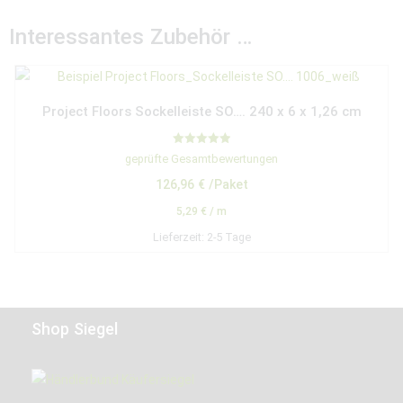
Interessantes Zubehör …
Project Floors Sockelleiste SO…. 240 x 6 x 1,26 cm
Bewertet mit
geprüfte Gesamtbewertungen
5.00
von 5
126,96
€
/Paket
5,29
€
/
m
Lieferzeit:
2-5 Tage
Shop Siegel