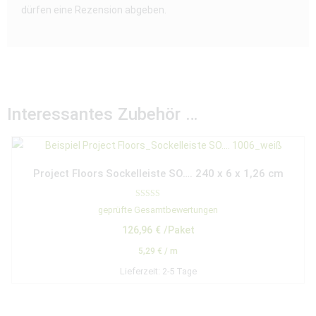
dürfen eine Rezension abgeben.
Interessantes Zubehör …
Project Floors Sockelleiste SO…. 240 x 6 x 1,26 cm
Bewertet mit
geprüfte Gesamtbewertungen
5.00
von 5
126,96
€
/Paket
5,29
€
/
m
Lieferzeit:
2-5 Tage