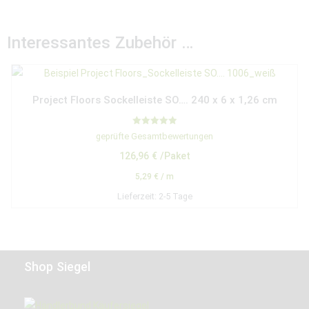
Interessantes Zubehör …
Project Floors Sockelleiste SO…. 240 x 6 x 1,26 cm
Bewertet mit
geprüfte Gesamtbewertungen
5.00
von 5
126,96
€
/Paket
5,29
€
/
m
Lieferzeit:
2-5 Tage
Shop Siegel