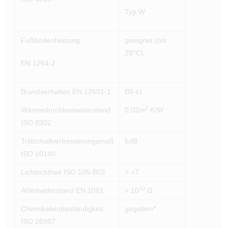
Typ W
Fußbodenheizung
geeignet (bis
28°C)
EN 1264-2
Brandverhalten EN 13501-1
Bfl-s1
2
Wärmedurchlasswiderstand
0,02m
K/W
ISO 8302
Trittschallverbesserungsmaß
6dB
ISO 10140
Lichtechtheit ISO 105-B02
> =7
10
Ableitwiderstand EN 1081
> 10
Ω
Chemikalienbeständigkeit
gegeben*
ISO 26987