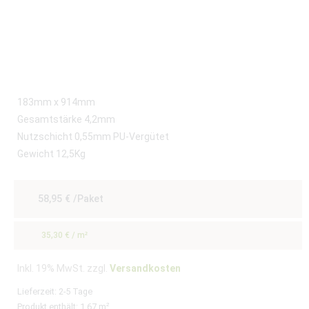
183mm x 914mm
Gesamtstärke 4,2mm
Nutzschicht 0,55mm PU-Vergütet
Gewicht 12,5Kg
58,95
€
/Paket
35,30
€
/
m²
Inkl. 19% MwSt. zzgl.
Versandkosten
Lieferzeit:
2-5 Tage
Produkt enthält: 1,67
m²