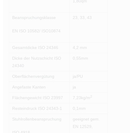
1,80qm
Beanspruchungsklasse
23, 33, 43
EN ISO 10582/ ISO10874
Gesamtdicke ISO 24346
4,2 mm
Dicke der Nutzschicht ISO
0,55mm
24340
Oberflächenvergütung
ja/PU
Angefaste Kanten
ja
2
Flächengewicht ISO 23997
7,23kg/m
Resteindruck ISO 24343-1
0,1mm
Stuhlrollenbeanspruchung
geeignet gem.
EN 12529,
ISO 4918