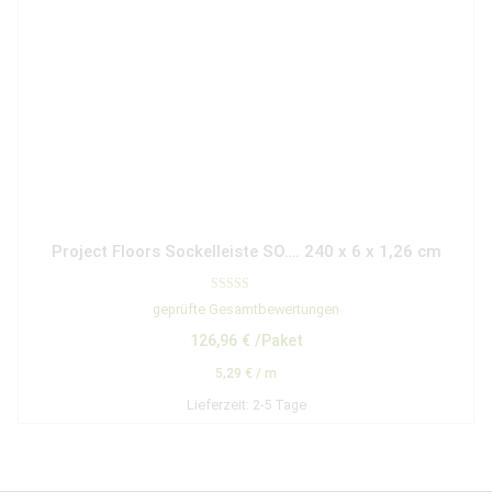
Project Floors Sockelleiste SO…. 240 x 6 x 1,26 cm
Bewertet mit
geprüfte Gesamtbewertungen
5.00
von 5
126,96
€
/Paket
5,29
€
/
m
Lieferzeit:
2-5 Tage