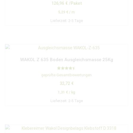
von 5
126,96
€
/Paket
5,29
€
/
m
Lieferzeit:
2-5 Tage
WAKOL Z 635 Boden Ausgleichsmasse 25Kg
Bewertet
geprüfte Gesamtbewertungen
mit
4.50
32,72
€
von 5
1,31
€
/
kg
Lieferzeit:
2-5 Tage