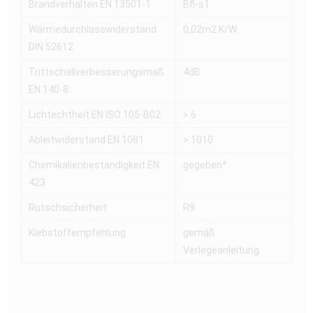
Brandverhalten EN 13501-1
Bfl-s1
Wärmedurchlasswiderstand
0,02m2 K/W
DIN 52612
Trittschallverbesserungsmaß
4dB
EN 140-8
Lichtechtheit EN ISO 105-B02
> 6
Ableitwiderstand EN 1081
> 1010
Chemikalienbeständigkeit EN
gegeben*
423
Rutschsicherheit
R9
Klebstoffempfehlung
gemäß
Verlegeanleitung