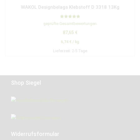
WAKOL Designbelags Klebstoff D 3318 13Kg
Bewertet mit
geprüfte Gesamtbewertungen
5.00
von 5
87,65
€
6,74
€
/
kg
Lieferzeit:
2-5 Tage
Shop Siegel
Widerrufsformular