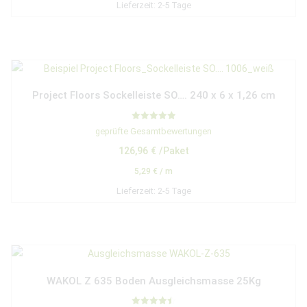
Lieferzeit:
2-5 Tage
Project Floors Sockelleiste SO…. 240 x 6 x 1,26 cm
Bewertet mit
geprüfte Gesamtbewertungen
5.00
von 5
126,96
€
/Paket
5,29
€
/
m
Lieferzeit:
2-5 Tage
WAKOL Z 635 Boden Ausgleichsmasse 25Kg