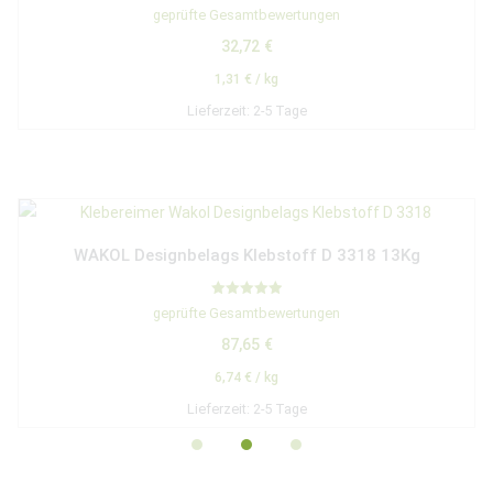
Bewertet
geprüfte Gesamtbewertungen
mit
4.50
32,72
€
von 5
1,31
€
/
kg
Lieferzeit:
2-5 Tage
WAKOL Designbelags Klebstoff D 3318 13Kg
Bewertet mit
geprüfte Gesamtbewertungen
5.00
von 5
87,65
€
6,74
€
/
kg
Lieferzeit:
2-5 Tage