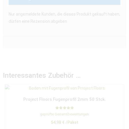
Nur angemeldete Kunden, die dieses Produkt gekauft haben,
dürfen eine Rezension abgeben.
Interessantes Zubehör …
Project Floors Fugenprofil 2mm 50 Stck.
Bewertet mit
geprüfte Gesamtbewertungen
5.00
von 5
54,98
€
/Paket