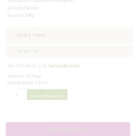
Nutzschicht 0,30mm PU-Vergütet
gefaste Kanten
Gewicht 14Kg
68,40
€
/Paket
20,48
€
/
m²
Inkl. 19% MwSt. zzgl.
Versandkosten
Lieferzeit:
2-5 Tage
Produkt enthält: 3,34
m²
In den Warenkorb
Muster bestellen