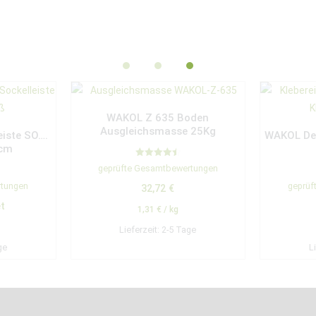
WAKOL Z 635 Boden
Ausgleichsmasse 25Kg
eiste SO….
WAKOL Des
 cm
Bewertet
geprüfte Gesamtbewertungen
mit
4.50
rtungen
geprüf
32,72
€
von 5
t
1,31
€
/
kg
Lieferzeit:
2-5 Tage
ge
L