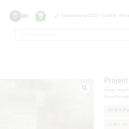
Fachberatung 02203-15243
Versa
Project
Home
/
Vinyl-
Floors floors
68,40
€
/Pa
20,48
€
/
m²