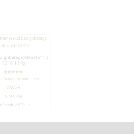
ignbelags Klebstoff D
3318 13Kg
Bewertet mit
te Gesamtbewertungen
5.00
von 5
87,65
€
6,74
€
/
kg
ieferzeit:
2-5 Tage