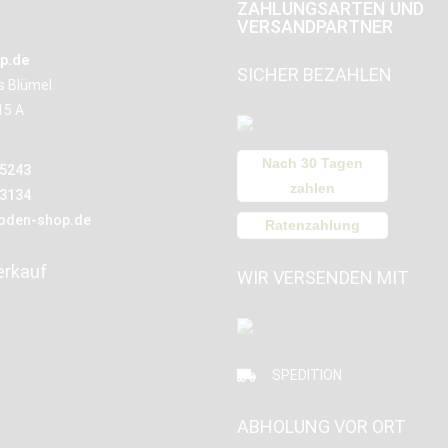
ZAHLUNGSARTEN UND
VERSANDPARTNER
p.de
SICHER BEZAHLEN
us Blümel
15 A
Nach 30 Tagen
15243
zahlen
13134
oden-shop.de
Ratenzahlung
erkauf
WIR VERSENDEN MIT
SPEDITION
ABHOLUNG VOR ORT