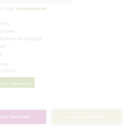
St. zzgl.
Versandkosten
57mm
rke 2mm
 0,30mm PU-Vergütet
ten
g
 Tage
t: 3,34
m²
n den Warenkorb
ster bestellen
Angebot anfordern