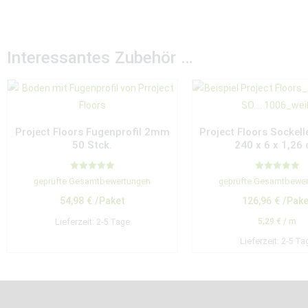
Interessantes Zubehör …
Project Floors Fugenprofil 2mm
Project Floors Sockell
50 Stck.
240 x 6 x 1,26
Bewertet mit
Bewertet mit
geprüfte Gesamtbewertungen
geprüfte Gesamtbewe
5.00
5.00
von 5
von 5
54,98
€
/Paket
126,96
€
/Pake
Lieferzeit:
2-5 Tage
5,29
€
/
m
Lieferzeit:
2-5 Ta