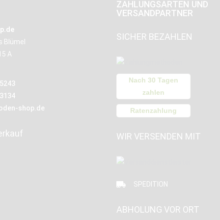
ZAHLUNGSARTEN UND
VERSANDPARTNER
p.de
SICHER BEZAHLEN
us Blümel
15 A
Nach 30 Tagen
15243
zahlen
13134
oden-shop.de
Ratenzahlung
erkauf
WIR VERSENDEN MIT
SPEDITION
ABHOLUNG VOR ORT