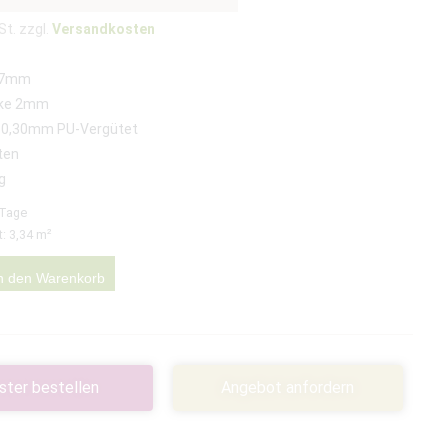
St. zzgl.
Versandkosten
57mm
rke 2mm
 0,30mm PU-Vergütet
ten
g
 Tage
t: 3,34
m²
n den Warenkorb
ster bestellen
Angebot anfordern