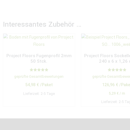
Interessantes Zubehör …
Project Floors Fugenprofil 2mm
Project Floors Sockell
50 Stck.
240 x 6 x 1,26
Bewertet mit
Bewertet mit
geprüfte Gesamtbewertungen
geprüfte Gesamtbewe
5.00
5.00
von 5
von 5
54,98
€
/Paket
126,96
€
/Pake
Lieferzeit:
2-5 Tage
5,29
€
/
m
Lieferzeit:
2-5 Ta