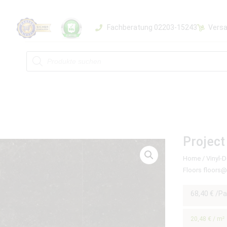
Fachberatung 02203-15243
Versa
Project
Home
/
Vinyl-
Floors floors
68,40
€
/Pa
20,48
€
/
m²