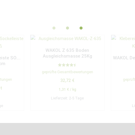
WAKOL Z 635 Boden
Ausgleichsmasse 25Kg
eiste SO….
WAKOL Des
 cm
Bewertet
geprüfte Gesamtbewertungen
mit
4.50
rtungen
geprüf
32,72
€
von 5
t
1,31
€
/
kg
Lieferzeit:
2-5 Tage
ge
L