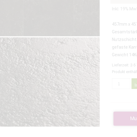
Inkl. 19% Mw
457mm x 4
Gesamtstä
Nutzschicht
gefaste Kan
Gewicht 14K
Lieferzeit:
2-5
Produkt enthäl
I
Mu