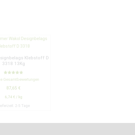
ignbelags Klebstoff D
3318 13Kg
Bewertet mit
te Gesamtbewertungen
5.00
von 5
87,65
€
6,74
€
/
kg
ieferzeit:
2-5 Tage