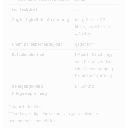
Lichtechtheit
> 6
Zugfestigkeit der Arretierung
lange Seite > 3,3
kN/m, kurze Seite >
4,2 kN/m
Chemikalienbeständigkeit
gegeben**
Rutschsicherheit
R9 bis R10 (abhängig
vom Dekor bzw. der
Oberflächenprägung:
Details auf Anfrage)
Reinigungs- und
Dr. Schutz
Pflegeempfehlung
* Gemittelter Wert
** Bei kurzzeitiger Einwirkung von gebräuchlichen,
haushaltsüblichen Mitteln.