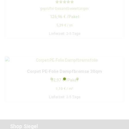
Bewertet mit
geprüfte Gesamtbewertungen
5.00
von 5
126,96
€
/Paket
5,29
€
/
m
Lieferzeit:
2-5 Tage
Corpet PE-Folie Dampfbremse 30qm
32,97
€
/Paket
1,10
€
/
m²
Lieferzeit:
2-5 Tage
Shop Siegel