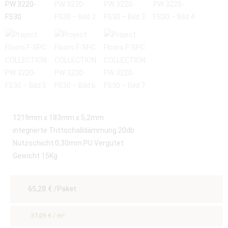
1219mm x 183mm x 5,2mm
integrierte Trittschalldämmung 20db
Nutzschicht 0,30mm PU Vergütet
Gewicht 15Kg
65,28
€
/Paket
37,09
€
/
m²