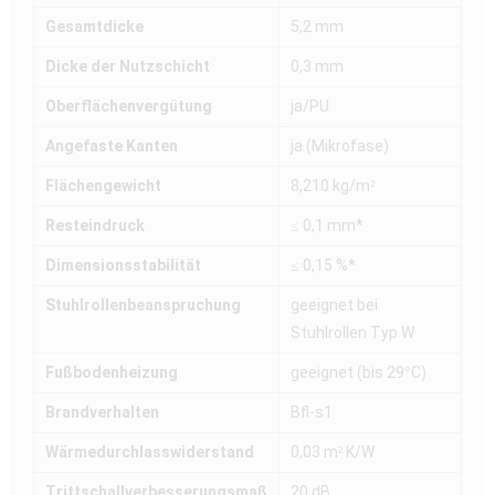
Gesamtdicke
5,2 mm
Dicke der Nutzschicht
0,3 mm
Oberflächenvergütung
ja/PU
Angefaste Kanten
ja (Mikrofase)
Flächengewicht
8,210 kg/m²
Resteindruck
≤ 0,1 mm*
Dimensionsstabilität
≤ 0,15 %*
Stuhlrollenbeanspruchung
geeignet bei
Stuhlrollen Typ W
Fußbodenheizung
geeignet (bis 29°C)
Brandverhalten
Bfl-s1
Wärmedurchlasswiderstand
0,03 m² K/W
Trittschallverbesserungsmaß
20 dB