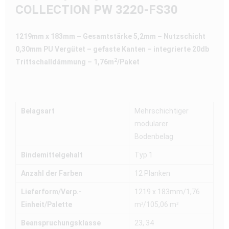
COLLECTION PW 3220-FS30
1219mm x 183mm – Gesamtstärke 5,2mm – Nutzschicht
0,30mm PU Vergütet – gefaste Kanten – integrierte 20db
2
Trittschalldämmung – 1,76m
/Paket
Belagsart
Mehrschichtiger
modularer
Bodenbelag
Bindemittelgehalt
Typ 1
Anzahl der Farben
12 Planken
Lieferform/Verp.-
1219 x 183mm/1,76
Einheit/Palette
m²/105,06 m²
Beanspruchungsklasse
23, 34