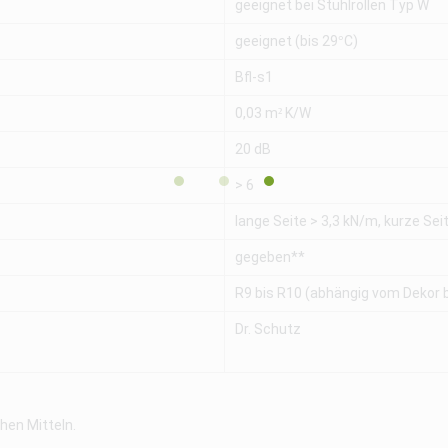
geeignet bei Stuhlrollen Typ W
geeignet (bis 29°C)
Bfl-s1
0,03 m² K/W
20 dB
> 6
lange Seite > 3,3 kN/m, kurze Sei
gegeben**
R9 bis R10 (abhängig vom Dekor b
Dr. Schutz
hen Mitteln.