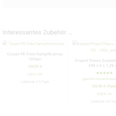
Interessantes Zubehör …
Corpet PE-Folie Dampfbremse
100qm
Project Floors Sockell
240 x 6 x 1,26
104,95
€
1,05
€
/
m²
Bewertet mit
geprüfte Gesamtbewe
5.00
Lieferzeit:
2-5 Tage
von 5
126,96
€
/Pake
5,29
€
/
m
Lieferzeit:
2-5 Ta