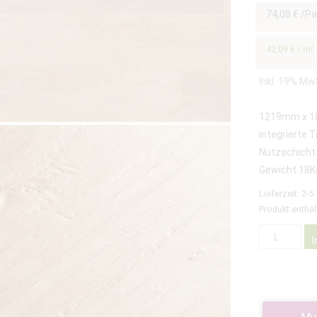
74,08
€
/Pa
42,09
€
/
m²
Inkl. 19% Mw
1219mm x 
integrierte
Nutzschicht
Gewicht 18K
Lieferzeit:
2-5
Produkt enthäl
I