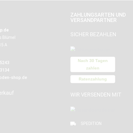
ZAHLUNGSARTEN UND
VERSANDPARTNER
p.de
SICHER BEZAHLEN
us Blümel
15 A
Nach 30 Tagen
15243
zahlen
13134
oden-shop.de
Ratenzahlung
erkauf
WIR VERSENDEN MIT
SPEDITION