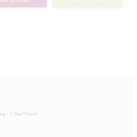
ster bestellen
Angebot anfordern
2
ng – 1,76m
/Paket