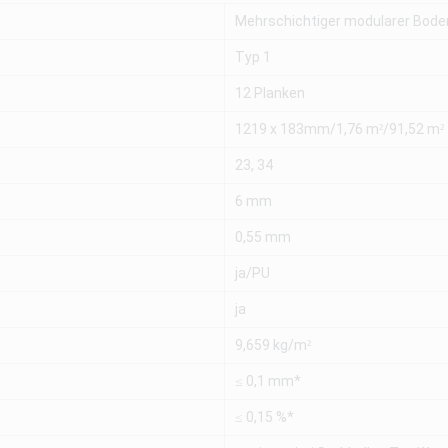
Mehrschichtiger modularer Bode
Typ 1
12 Planken
1219 x 183mm/1,76 m²/91,52 m²
23, 34
6 mm
0,55 mm
ja/PU
ja
9,659 kg/m²
≤ 0,1 mm*
≤ 0,15 %*