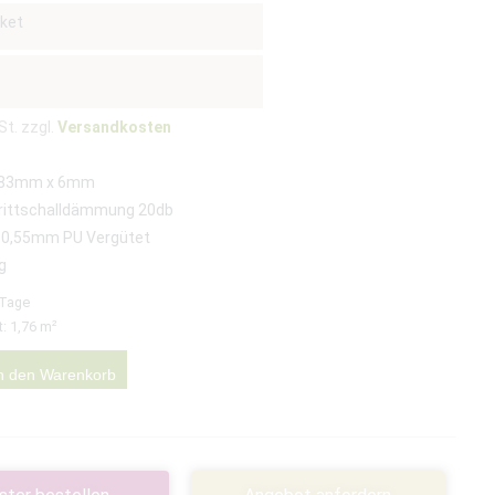
ket
St. zzgl.
Versandkosten
183mm x 6mm
 Trittschalldämmung 20db
 0,55mm PU Vergütet
g
 Tage
t: 1,76
m²
n den Warenkorb