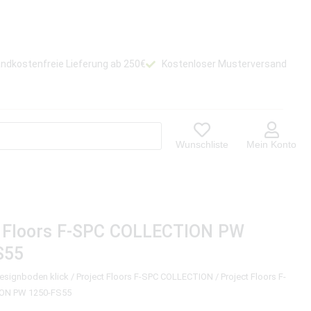
ndkostenfreie Lieferung ab 250€
Kostenloser Musterversand
Wunschliste
Mein Konto
t Floors F-SPC COLLECTION PW
S55
Designboden klick
/
Project Floors F-SPC COLLECTION
/ Project Floors F-
ON PW 1250-FS55