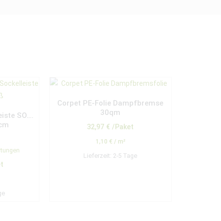
Corpet PE-Folie Dampfbremse
30qm
eiste SO….
 cm
32,97
€
/Paket
1,10
€
/
m²
rtungen
Lieferzeit:
2-5 Tage
t
ge