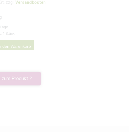
St. zzgl.
Versandkosten
g
 Tage
t: 1
Stück
n den Warenkorb
 zum Produkt ?