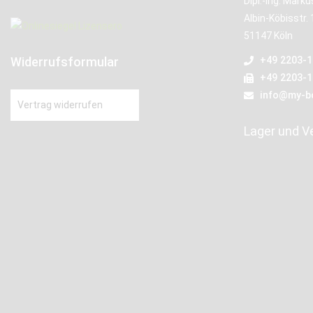
Dipl.-Ing. Mark
Albin-Köbisstr. 
51147 Köln
Widerrufsformular
+49 2203-
+49 2203-
info@my-b
Vertrag widerrufen
Lager und V