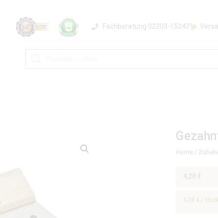
Fachberatung 02203-15243
Versa
Gezahn
Home
/
Zubeh
4,28
€
4,28
€
/
Stüc