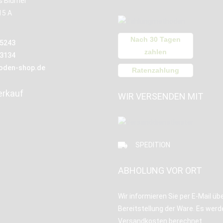
us Blümel
15 A
Nach 30 Tagen
15243
zahlen
13134
oden-shop.de
Ratenzahlung
erkauf
WIR VERSENDEN MIT
SPEDITION
ABHOLUNG VOR ORT
Wir informieren Sie per E-Mail übe
Bereitstellung der Ware. Es werd
Versandkosten berechnet.