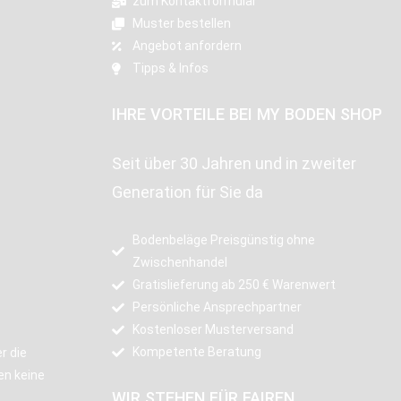
zum Kontaktformular
Muster bestellen
Angebot anfordern
Tipps & Infos
IHRE VORTEILE BEI MY BODEN SHOP
Seit über 30 Jahren und in zweiter
Generation für Sie da
Bodenbeläge Preisgünstig ohne
Zwischenhandel
Gratislieferung ab 250 € Warenwert
Persönliche Ansprechpartner
Kostenloser Musterversand
Kompetente Beratung
r die
en keine
WIR STEHEN FÜR FAIREN